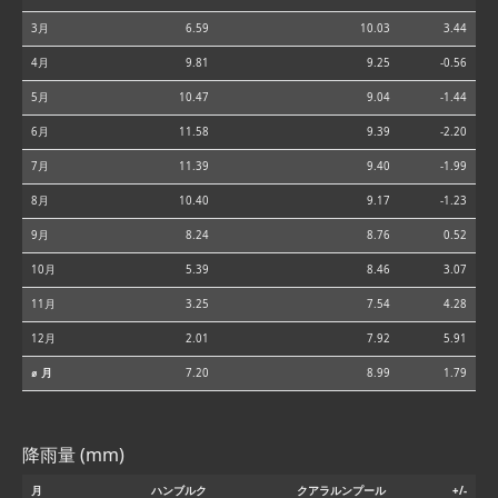
3月
6.59
10.03
3.44
4月
9.81
9.25
-0.56
5月
10.47
9.04
-1.44
6月
11.58
9.39
-2.20
7月
11.39
9.40
-1.99
8月
10.40
9.17
-1.23
9月
8.24
8.76
0.52
10月
5.39
8.46
3.07
11月
3.25
7.54
4.28
12月
2.01
7.92
5.91
⌀ 月
7.20
8.99
1.79
降雨量 (mm)
月
ハンブルク
クアラルンプール
+/-