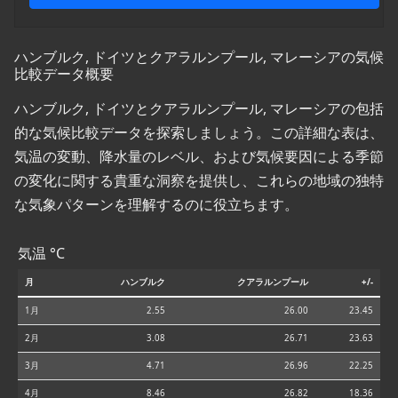
ハンブルク, ドイツとクアラルンプール, マレーシアの気候
比較データ概要
ハンブルク, ドイツとクアラルンプール, マレーシアの包括
的な気候比較データを探索しましょう。この詳細な表は、
気温の変動、降水量のレベル、および気候要因による季節
の変化に関する貴重な洞察を提供し、これらの地域の独特
な気象パターンを理解するのに役立ちます。
気温 °C
月
ハンブルク
クアラルンプール
+/-
1月
2.55
26.00
23.45
2月
3.08
26.71
23.63
3月
4.71
26.96
22.25
4月
8.46
26.82
18.36