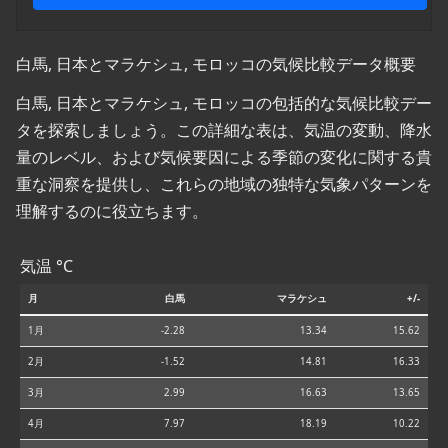
白馬, 日本とマラケシュ, モロッコの気候比較データ概要
白馬, 日本とマラケシュ, モロッコの包括的な気候比較デー
タを探索しましょう。この詳細な表は、気温の変動、降水
量のレベル、および気候要因による季節の変化に関する貴
重な洞察を提供し、これらの地域の独特な気象パターンを
理解するのに役立ちます。
気温 °C
月
白馬
マラケシュ
+/-
1月
-2.28
13.34
15.62
2月
-1.52
14.81
16.33
3月
2.99
16.63
13.65
4月
7.97
18.19
10.22