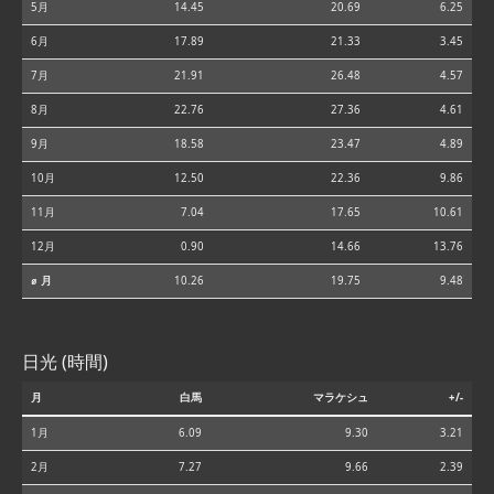
5月
14.45
20.69
6.25
6月
17.89
21.33
3.45
7月
21.91
26.48
4.57
8月
22.76
27.36
4.61
9月
18.58
23.47
4.89
10月
12.50
22.36
9.86
11月
7.04
17.65
10.61
12月
0.90
14.66
13.76
⌀ 月
10.26
19.75
9.48
日光 (時間)
月
白馬
マラケシュ
+/-
1月
6.09
9.30
3.21
2月
7.27
9.66
2.39