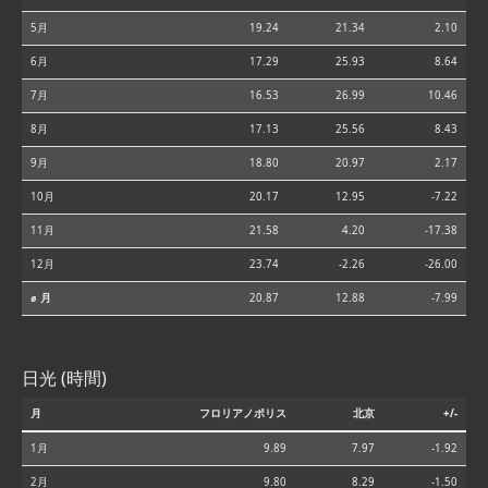
5月
19.24
21.34
2.10
6月
17.29
25.93
8.64
7月
16.53
26.99
10.46
8月
17.13
25.56
8.43
9月
18.80
20.97
2.17
10月
20.17
12.95
-7.22
11月
21.58
4.20
-17.38
12月
23.74
-2.26
-26.00
⌀ 月
20.87
12.88
-7.99
日光 (時間)
月
フロリアノポリス
北京
+/-
1月
9.89
7.97
-1.92
2月
9.80
8.29
-1.50