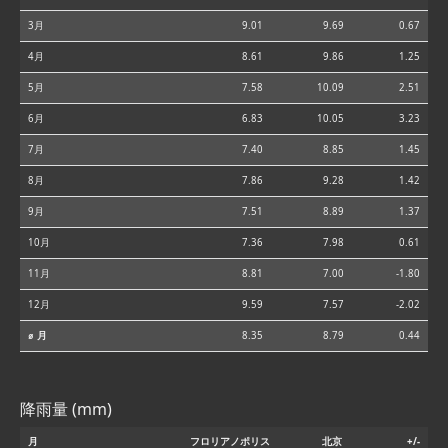
3月
9.01
9.69
0.67
4月
8.61
9.86
1.25
5月
7.58
10.09
2.51
6月
6.83
10.05
3.23
7月
7.40
8.85
1.45
8月
7.86
9.28
1.42
9月
7.51
8.89
1.37
10月
7.36
7.98
0.61
11月
8.81
7.00
-1.80
12月
9.59
7.57
-2.02
⌀ 月
8.35
8.79
0.44
降雨量 (mm)
月
フロリアノポリス
北京
+/-