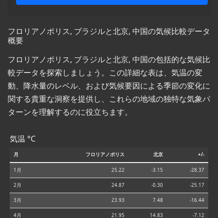
フロリアノポリス, ブラジルと北京, 中国の気候比較データ
概要
フロリアノポリス, ブラジルと北京, 中国の包括的な気候比
較データを探索しましょう。この詳細な表は、気温の変
動、降水量のレベル、および気候要因による季節の変化に
関する貴重な洞察を提供し、これらの地域の独特な気象パ
ターンを理解するのに役立ちます。
気温 °C
月
フロリアノポリス
北京
+/-
1月
25.22
-3.15
-28.37
2月
24.87
-0.30
-25.17
3月
23.93
7.48
-16.44
4月
21.95
14.83
-7.12