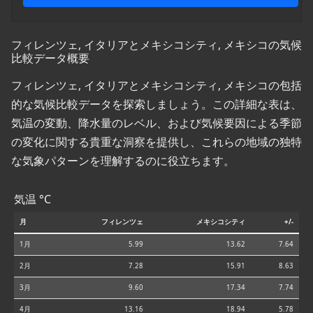
フィレンツェ, イタリアとメキシコシティ, メキシコの気候
比較データ概要
フィレンツェ, イタリアとメキシコシティ, メキシコの包括
的な気候比較データを探索しましょう。この詳細な表は、
気温の変動、降水量のレベル、および気候要因による季節
の変化に関する貴重な洞察を提供し、これらの地域の独特
な気象パターンを理解するのに役立ちます。
気温 °C
月
フィレンツェ
メキシコシティ
+/-
1月
5.99
13.62
7.64
2月
7.28
15.91
8.63
3月
9.60
17.34
7.74
4月
13.16
18.94
5.78