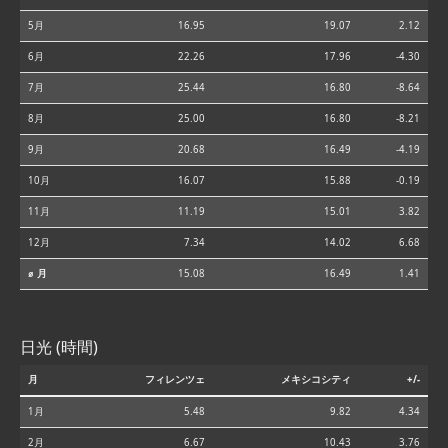
5月
16.95
19.07
2.12
6月
22.26
17.96
-4.30
7月
25.44
16.80
-8.64
8月
25.00
16.80
-8.21
9月
20.68
16.49
-4.19
10月
16.07
15.88
-0.19
11月
11.19
15.01
3.82
12月
7.34
14.02
6.68
⌀ 月
15.08
16.49
1.41
日光 (時間)
月
フィレンツェ
メキシコシティ
+/-
1月
5.48
9.82
4.34
2月
6.67
10.43
3.76