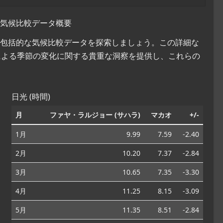
オの気候比較データ概要
カオの包括的な気候比較データを探索しましょう。この詳細な
による季節の変化に関する貴重な洞察を提供し、これらの
。
日光 (時間)
月
ファヤ・ラルジョー (サハラ)
マカオ
+/-
1月
9.99
7.59
-2.40
2月
10.20
7.37
-2.84
3月
10.65
7.35
-3.30
4月
11.25
8.15
-3.09
5月
11.35
8.51
-2.84