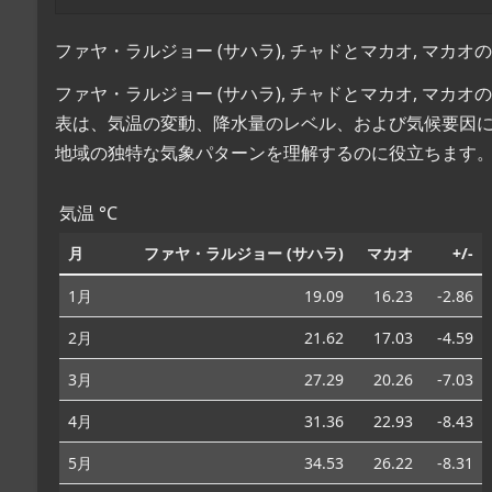
ファヤ・ラルジョー (サハラ), チャドとマカオ, マカ
ファヤ・ラルジョー (サハラ), チャドとマカオ, マ
表は、気温の変動、降水量のレベル、および気候要因
地域の独特な気象パターンを理解するのに役立ちます
気温 °C
月
ファヤ・ラルジョー (サハラ)
マカオ
+/-
1月
19.09
16.23
-2.86
2月
21.62
17.03
-4.59
3月
27.29
20.26
-7.03
4月
31.36
22.93
-8.43
5月
34.53
26.22
-8.31