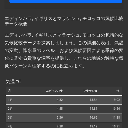
エディンバラ, イギリスとマラケシュ, モロッコの気候比較
データ概要
エディンバラ, イギリスとマラケシュ, モロッコの包括的な
気候比較データを探索しましょう。この詳細な表は、気温
の変動、降水量のレベル、および気候要因による季節の変
化に関する貴重な洞察を提供し、これらの地域の独特な気
象パターンを理解するのに役立ちます。
気温 °C
月
エディンバラ
マラケシュ
+/-
1月
4.32
13.34
9.02
2月
4.55
14.81
10.26
3月
5.36
16.63
11.28
4月
7.28
18.19
10.91