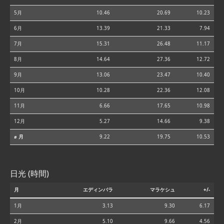
5月
10.46
20.69
10.23
6月
13.39
21.33
7.94
7月
15.31
26.48
11.17
8月
14.64
27.36
12.72
9月
13.06
23.47
10.40
10月
10.28
22.36
12.08
11月
6.66
17.65
10.98
12月
5.27
14.66
9.38
⌀ 月
9.22
19.75
10.53
日光 (時間)
月
エディンバラ
マラケシュ
+/-
1月
3.13
9.30
6.17
2月
5.10
9.66
4.56