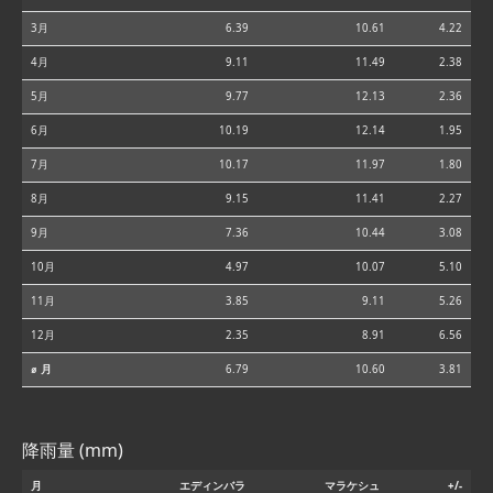
3月
6.39
10.61
4.22
4月
9.11
11.49
2.38
5月
9.77
12.13
2.36
6月
10.19
12.14
1.95
7月
10.17
11.97
1.80
8月
9.15
11.41
2.27
9月
7.36
10.44
3.08
10月
4.97
10.07
5.10
11月
3.85
9.11
5.26
12月
2.35
8.91
6.56
⌀ 月
6.79
10.60
3.81
降雨量 (mm)
月
エディンバラ
マラケシュ
+/-