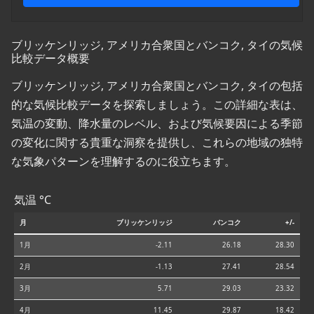
ブリッケンリッジ, アメリカ合衆国とバンコク, タイの気候
比較データ概要
ブリッケンリッジ, アメリカ合衆国とバンコク, タイの包括
的な気候比較データを探索しましょう。この詳細な表は、
気温の変動、降水量のレベル、および気候要因による季節
の変化に関する貴重な洞察を提供し、これらの地域の独特
な気象パターンを理解するのに役立ちます。
気温 °C
月
ブリッケンリッジ
バンコク
+/-
1月
-2.11
26.18
28.30
2月
-1.13
27.41
28.54
3月
5.71
29.03
23.32
4月
11.45
29.87
18.42