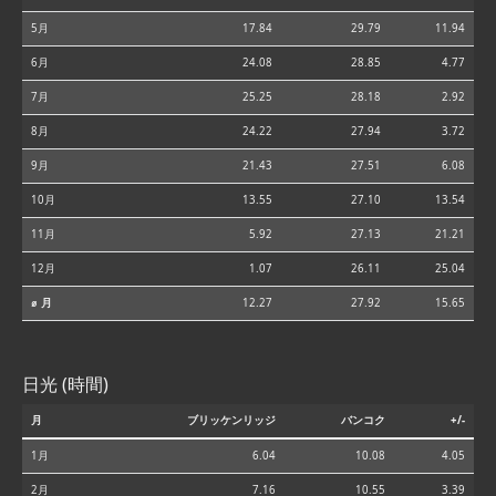
5月
17.84
29.79
11.94
6月
24.08
28.85
4.77
7月
25.25
28.18
2.92
8月
24.22
27.94
3.72
9月
21.43
27.51
6.08
10月
13.55
27.10
13.54
11月
5.92
27.13
21.21
12月
1.07
26.11
25.04
⌀ 月
12.27
27.92
15.65
日光 (時間)
月
ブリッケンリッジ
バンコク
+/-
1月
6.04
10.08
4.05
2月
7.16
10.55
3.39