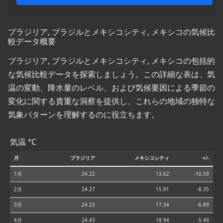
ブラジリア, ブラジルとメキシコシティ, メキシコの気候比
較データ概要
ブラジリア, ブラジルとメキシコシティ, メキシコの包括的
な気候比較データを探索しましょう。この詳細な表は、気
温の変動、降水量のレベル、および気候要因による季節の
変化に関する貴重な洞察を提供し、これらの地域の独特な
気象パターンを理解するのに役立ちます。
気温 °C
月
ブラジリア
メキシコシティ
+/-
1月
24.22
13.62
-10.59
2月
24.27
15.91
-8.35
3月
24.23
17.34
-6.89
4月
24.43
18.94
-5.49