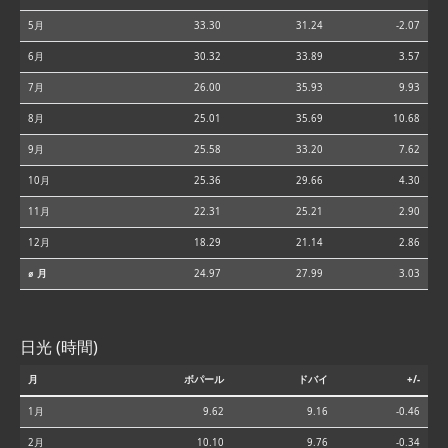
5月
33.30
31.24
-2.07
6月
30.32
33.89
3.57
7月
26.00
35.93
9.93
8月
25.01
35.69
10.68
9月
25.58
33.20
7.62
10月
25.36
29.66
4.30
11月
22.31
25.21
2.90
12月
18.29
21.14
2.86
⌀ 月
24.97
27.99
3.03
日光 (時間)
月
ボパール
ドバイ
+/-
1月
9.62
9.16
-0.46
2月
10.10
9.76
-0.34