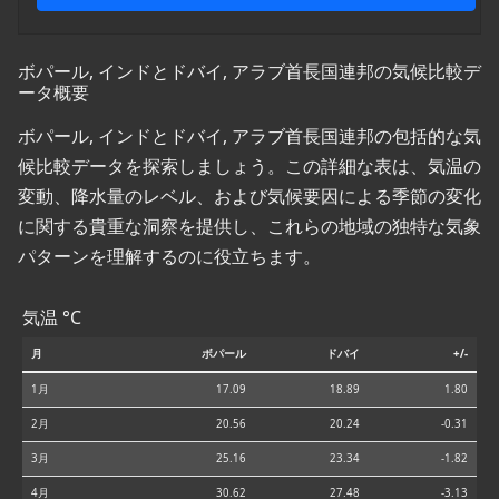
ボパール, インドとドバイ, アラブ首長国連邦の気候比較デ
ータ概要
ボパール, インドとドバイ, アラブ首長国連邦の包括的な気
候比較データを探索しましょう。この詳細な表は、気温の
変動、降水量のレベル、および気候要因による季節の変化
に関する貴重な洞察を提供し、これらの地域の独特な気象
パターンを理解するのに役立ちます。
気温 °C
月
ボパール
ドバイ
+/-
1月
17.09
18.89
1.80
2月
20.56
20.24
-0.31
3月
25.16
23.34
-1.82
4月
30.62
27.48
-3.13