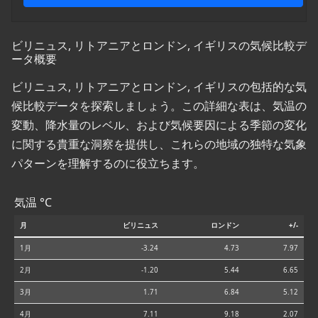
ビリニュス, リトアニアとロンドン, イギリスの気候比較デ
ータ概要
ビリニュス, リトアニアとロンドン, イギリスの包括的な気
候比較データを探索しましょう。この詳細な表は、気温の
変動、降水量のレベル、および気候要因による季節の変化
に関する貴重な洞察を提供し、これらの地域の独特な気象
パターンを理解するのに役立ちます。
気温 °C
月
ビリニュス
ロンドン
+/-
1月
-3.24
4.73
7.97
2月
-1.20
5.44
6.65
3月
1.71
6.84
5.12
4月
7.11
9.18
2.07