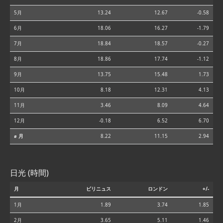
5月
13.24
12.67
-0.58
6月
18.06
16.27
-1.79
7月
18.84
18.57
-0.27
8月
18.86
17.74
-1.12
9月
13.75
15.48
1.73
10月
8.18
12.31
4.13
11月
3.46
8.09
4.64
12月
-0.18
6.52
6.70
⌀ 月
8.22
11.15
2.94
日光 (時間)
月
ビリニュス
ロンドン
+/-
1月
1.89
3.74
1.85
2月
3.65
5.11
1.46