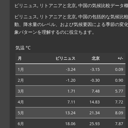
ビリニュス, リトアニアと北京, 中国の気候比較データ
ビリニュス, リトアニアと北京, 中国の包括的な気候
動、降水量のレベル、および気候要因による季節の変
象パターンを理解するのに役立ちます。
気温 °C
月
ビリニュス
北京
+/-
1月
-3.24
-3.15
0.09
2月
-1.20
-0.30
0.90
3月
1.71
7.48
5.77
4月
7.11
14.83
7.72
5月
13.24
21.34
8.09
6月
18.06
25.93
7.87