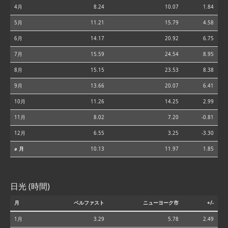
4月
8.24
10.07
1.84
5月
11.21
15.79
4.58
6月
14.17
20.92
6.75
7月
15.59
24.54
8.95
8月
15.15
23.53
8.38
9月
13.66
20.07
6.41
10月
11.26
14.25
2.99
11月
8.02
7.20
-0.81
12月
6.55
3.25
-3.30
⌀ 月
10.13
11.97
1.85
日光 (時間)
月
ベルファスト
ニューヨーク市
+/-
1月
3.29
5.78
2.49