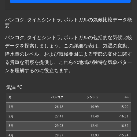
バンコク, タイとシントラ, ポルトガルの気候比較データ概
要
バンコク, タイとシントラ, ポルトガルの包括的な気候比較
データを探索しましょう。この詳細な表は、気温の変動、
降水量のレベル、および気候要因による季節の変化に関す
る貴重な洞察を提供し、これらの地域の独特な気象パター
ンを理解するのに役立ちます。
気温 °C
月
バンコク
シントラ
+/-
1月
26.18
10.99
-15.20
2月
27.41
11.40
-16.01
3月
29.03
12.41
-16.62
4月
29.87
13.93
-15.94