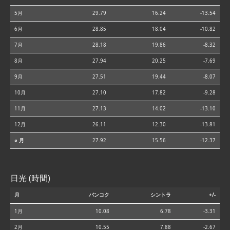
5月
29.79
16.24
-13.54
6月
28.85
18.04
-10.82
7月
28.18
19.86
-8.32
8月
27.94
20.25
-7.69
9月
27.51
19.44
-8.07
10月
27.10
17.82
-9.28
11月
27.13
14.02
-13.10
12月
26.11
12.30
-13.81
⌀ 月
27.92
15.56
-12.37
日光 (時間)
月
バンコク
シントラ
+/-
1月
10.08
6.78
-3.31
2月
10.55
7.88
-2.67