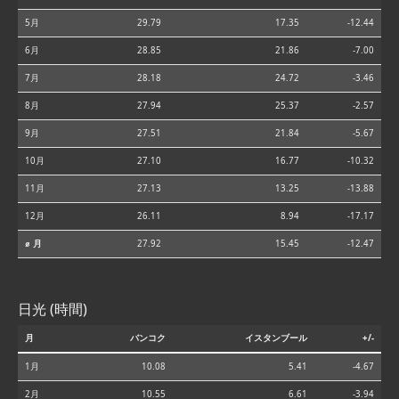
5月
29.79
17.35
-12.44
6月
28.85
21.86
-7.00
7月
28.18
24.72
-3.46
8月
27.94
25.37
-2.57
9月
27.51
21.84
-5.67
10月
27.10
16.77
-10.32
11月
27.13
13.25
-13.88
12月
26.11
8.94
-17.17
⌀ 月
27.92
15.45
-12.47
日光 (時間)
月
バンコク
イスタンブール
+/-
1月
10.08
5.41
-4.67
2月
10.55
6.61
-3.94