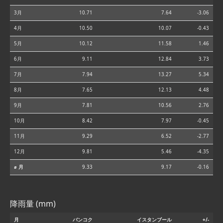
3月
10.71
7.64
-3.06
4月
10.50
10.07
-0.43
5月
10.12
11.58
1.46
6月
9.11
12.84
3.73
7月
7.94
13.27
5.34
8月
7.65
12.13
4.48
9月
7.81
10.56
2.76
10月
8.42
7.97
-0.45
11月
9.29
6.52
-2.77
12月
9.81
5.46
-4.35
⌀ 月
9.33
9.17
-0.16
降雨量 (mm)
月
バンコク
イスタンブール
+/-