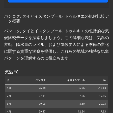
バンコク, タイとイスタンブール, トゥルキエの気候比較デ
ータ概要
バンコク, タイとイスタンブール, トゥルキエの包括的な気
候比較データを探索しましょう。この詳細な表は、気温の
変動、降水量のレベル、および気候要因による季節の変化
に関する貴重な洞察を提供し、これらの地域の独特な気象
パターンを理解するのに役立ちます。
気温 °C
月
バンコク
イスタンブール
+/-
1月
26.18
6.76
-19.43
2月
27.41
7.56
-19.85
3月
29.03
8.80
-20.23
4月
29.87
12.24
-17.63