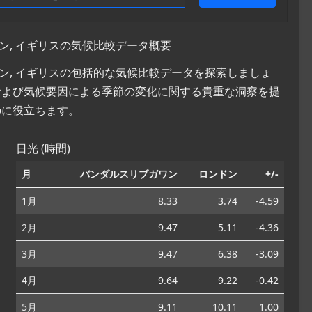
ン, イギリスの気候比較データ概要
ドン, イギリスの包括的な気候比較データを探索しましょ
および気候要因による季節の変化に関する貴重な洞察を提
のに役立ちます。
日光 (時間)
月
バンダルスリブガワン
ロンドン
+/-
1月
8.33
3.74
-4.59
2月
9.47
5.11
-4.36
3月
9.47
6.38
-3.09
4月
9.64
9.22
-0.42
5月
9.11
10.11
1.00