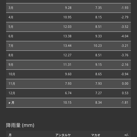
3月
9.28
7.35
-1.93
4月
10.95
8.15
-2.79
5月
12.03
8.51
-3.52
6月
13.38
9.33
-4.04
7月
13.44
10.23
-3.21
8月
12.27
8.51
-3.76
9月
11.31
9.15
-2.16
10月
9.60
8.65
-0.94
11月
7.93
7.93
0.00
12月
6.74
7.27
0.53
⌀ 月
10.15
8.34
-1.81
降雨量 (mm)
月
アンタルヤ
マカオ
+/-