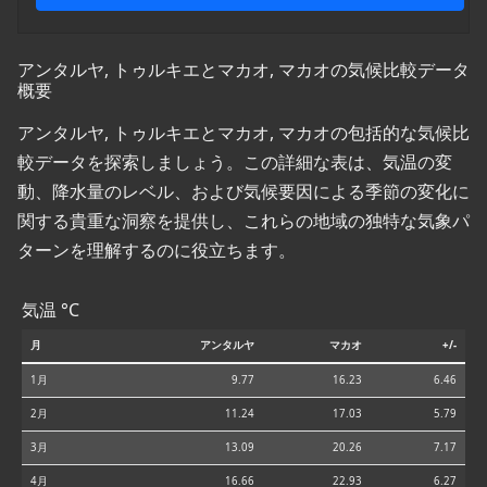
アンタルヤ, トゥルキエとマカオ, マカオの気候比較データ
概要
アンタルヤ, トゥルキエとマカオ, マカオの包括的な気候比
較データを探索しましょう。この詳細な表は、気温の変
動、降水量のレベル、および気候要因による季節の変化に
関する貴重な洞察を提供し、これらの地域の独特な気象パ
ターンを理解するのに役立ちます。
気温 °C
月
アンタルヤ
マカオ
+/-
1月
9.77
16.23
6.46
2月
11.24
17.03
5.79
3月
13.09
20.26
7.17
4月
16.66
22.93
6.27