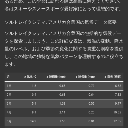
あるため、この季節に訪れる際は高温に備えてください。
冬はスキーやスノースポーツ愛好家にとって理想的です。
ソルトレイクシティ, アメリカ合衆国の気候データ概要
ソルトレイクシティ, アメリカ合衆国の包括的な気候デー
タを探索しましょう。この詳細な表は、気温の変動、降水
量のレベル、および季節の変化に関する貴重な洞察を提供
し、この地域の独特な気象パターンを理解するのに役立ち
ます。
月
⌀ 気温 °C
⌀ 降雨量 (mm)
⌀ 降雪量 (mm)
⌀ 日光 (時間)
1月
-1.8
0.68
0.79
6.62
2月
0.4
0.63
0.64
7.83
3月
5.1
1.38
0.55
9.17
4月
9.1
2.11
0.23
10.55
5月
14.9
1.56
0.01
12.05