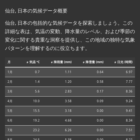
仙台, 日本の気候データ概要
仙台, 日本の包括的な気候データを探索しましょう。この
詳細な表は、気温の変動、降水量のレベル、および季節の
変化に関する貴重な洞察を提供し、この地域の独特な気象
パターンを理解するのに役立ちます。
月
⌀ 気温 °C
⌀ 降雨量 (mm)
⌀ 降雪量 (mm)
⌀ 日光 (時間)
1月
0.7
1.11
0.64
6.97
2月
1.4
1.20
0.58
7.77
3月
5.6
2.83
0.17
8.36
4月
10.0
3.58
0.09
9.24
5月
15.5
3.18
0.00
9.41
6月
19.2
4.68
0.00
8.34
7月
23.2
6.26
0.00
7.51
8月
24.5
5.38
0.00
8.22