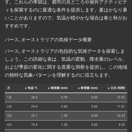
す。これらの季節は、都市の見どころや屋外アクティビテ
ィを探索するのに最適な条件を提供します。夏はかなり暑
いことがありますので、気温が穏やかな場合は春と秋がお
すすめです。
パース, オーストラリアの気候データ概要
パース, オーストラリアの包括的な気候データを探索しま
しょう。この詳細な表は、気温の変動、降水量のレベル、
および季節の変化に関する貴重な洞察を提供し、この地域
の独特な気象パターンを理解するのに役立ちます。
月
⌀ 気温 °C
⌀ 降雨量 (mm)
⌀ 降雪量 (mm)
⌀ 日光 (時間)
1月
24.3
0.70
0.00
12.55
2月
24.4
0.66
0.00
11.91
3月
22.7
1.30
0.00
10.33
4月
19.4
1.30
0.00
9.50