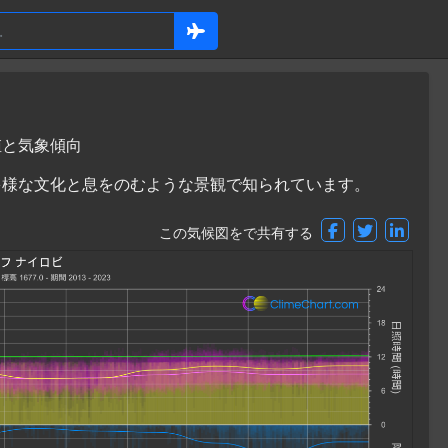
値と気象傾向
多様な文化と息をのむような景観で知られています。
この気候図をで共有する