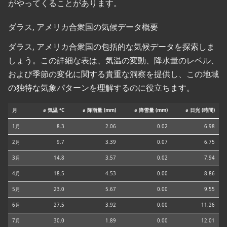
がやってくることがあります。
ダラス, アメリカ合衆国の気候データ概要
ダラス, アメリカ合衆国の包括的な気候データを探索しま
しょう。この詳細な表は、気温の変動、降水量のレベル、
および季節の変化に関する貴重な洞察を提供し、この地域
の独特な気象パターンを理解するのに役立ちます。
月
⌀ 気温 °C
⌀ 降雨量 (mm)
⌀ 降雪量 (mm)
⌀ 日光 (時間)
1月
8.3
2.06
0.02
6.98
2月
9.7
3.39
0.07
6.75
3月
14.8
3.57
0.02
7.94
4月
18.5
4.53
0.00
8.86
5月
23.0
5.67
0.00
9.55
6月
27.5
3.92
0.00
11.26
7月
30.0
1.89
0.00
12.01