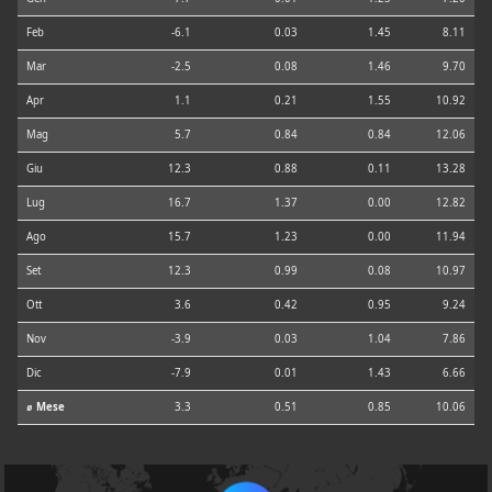
Feb
-6.1
0.03
1.45
8.11
Mar
-2.5
0.08
1.46
9.70
Apr
1.1
0.21
1.55
10.92
Mag
5.7
0.84
0.84
12.06
Giu
12.3
0.88
0.11
13.28
Lug
16.7
1.37
0.00
12.82
Ago
15.7
1.23
0.00
11.94
Set
12.3
0.99
0.08
10.97
Ott
3.6
0.42
0.95
9.24
Nov
-3.9
0.03
1.04
7.86
Dic
-7.9
0.01
1.43
6.66
⌀ Mese
3.3
0.51
0.85
10.06