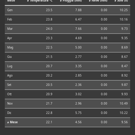
Mese
⌀ Temperatura °C
⌀ Pioggia (mm)
⌀ Neve (mm)
⌀ Sole (h)
Gen
23.5
7.88
0.00
10.25
Feb
23.8
6.47
0.00
10.16
Mar
24.0
7.66
0.00
9.73
Apr
23.3
4.69
0.00
9.35
Mag
22.5
5.00
0.00
8.69
Giu
21.5
2.77
0.00
8.67
Lug
20.7
3.35
0.00
8.47
Ago
20.2
2.85
0.00
8.92
Set
20.5
2.36
0.00
9.87
Ott
20.9
3.02
0.00
9.93
Nov
21.7
2.96
0.00
10.49
Dic
22.8
5.75
0.00
10.22
⌀ Mese
22.1
4.56
0.00
9.56