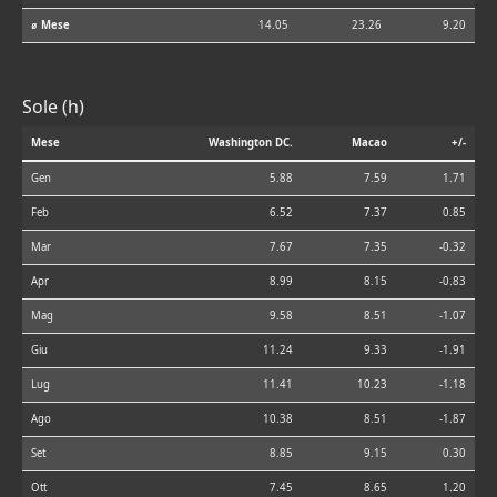
⌀ Mese
14.05
23.26
9.20
Sole (h)
Mese
Washington DC.
Macao
+/-
Gen
5.88
7.59
1.71
Feb
6.52
7.37
0.85
Mar
7.67
7.35
-0.32
Apr
8.99
8.15
-0.83
Mag
9.58
8.51
-1.07
Giu
11.24
9.33
-1.91
Lug
11.41
10.23
-1.18
Ago
10.38
8.51
-1.87
Set
8.85
9.15
0.30
Ott
7.45
8.65
1.20