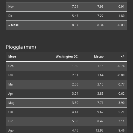
Nov
7.01
7.93
0.91
Dic
5.47
7.27
1.80
⌀ Mese
8.37
8.34
-0.03
Pioggia (mm)
Mese
Washington DC.
Macao
+/-
Gen
1.90
1.15
-0.74
Feb
2.51
1.64
-0.88
Mar
2.36
3.13
0.77
Apr
3.24
3.85
0.62
Mag
3.80
7.71
3.90
Giu
4.41
9.62
5.21
Lug
5.36
8.47
3.11
Ago
4.45
12.92
8.46