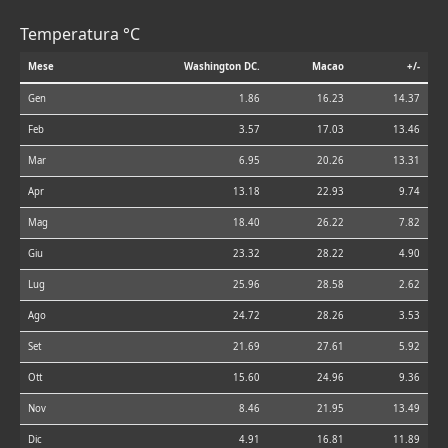
Temperatura °C
Mese
Washington DC.
Macao
+/-
Gen
1.86
16.23
14.37
Feb
3.57
17.03
13.46
Mar
6.95
20.26
13.31
Apr
13.18
22.93
9.74
Mag
18.40
26.22
7.82
Giu
23.32
28.22
4.90
Lug
25.96
28.58
2.62
Ago
24.72
28.26
3.53
Set
21.69
27.61
5.92
Ott
15.60
24.96
9.36
Nov
8.46
21.95
13.49
Dic
4.91
16.81
11.89