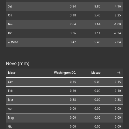
Set
3.84
8.80
4.96
Ott
3.18
5.43
2.25
Nov
2.64
1.64
-1.00
Dic
3.36
1.11
-2.24
⌀ Mese
3.42
5.46
2.04
Neve (mm)
Mese
Washington DC.
Macao
+/-
Gen
0.45
0.00
-0.45
Feb
0.40
0.00
-0.40
Mar
0.38
0.00
-0.38
Apr
0.00
0.00
-0.00
Mag
0.00
0.00
0.00
Giu
0.00
0.00
0.00