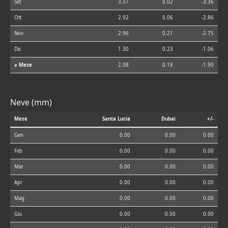
Set
3.37
0.02
-3.36
Ott
2.92
0.06
-2.86
Nov
2.96
0.21
-2.75
Dic
1.30
0.23
-1.06
⌀ Mese
2.08
0.18
-1.90
Neve (mm)
Mese
Santa Lucia
Dubai
+/-
Gen
0.00
0.00
0.00
Feb
0.00
0.00
0.00
Mar
0.00
0.00
0.00
Apr
0.00
0.00
0.00
Mag
0.00
0.00
0.00
Giu
0.00
0.00
0.00