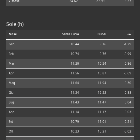
⌀ Mese
24.62
27.99
3.37
Sole (h)
Mese
Santa Lucia
Dubai
+/-
Gen
10.44
9.16
-1.29
Feb
10.74
9.76
-0.99
Mar
11.20
10.34
-0.86
Apr
11.56
10.87
-0.69
Mag
11.64
11.94
0.30
Giu
11.34
12.22
0.88
Lug
11.43
11.47
0.04
Ago
11.14
11.17
0.03
Set
10.79
11.01
0.21
Ott
10.23
10.21
-0.02