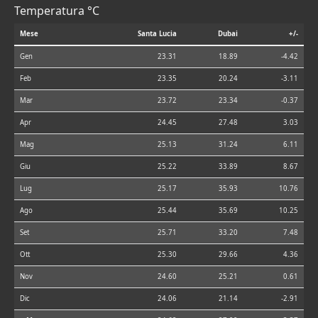
Temperatura °C
Mese
Santa Lucia
Dubai
+/-
Gen
23.31
18.89
-4.42
Feb
23.35
20.24
-3.11
Mar
23.72
23.34
-0.37
Apr
24.45
27.48
3.03
Mag
25.13
31.24
6.11
Giu
25.22
33.89
8.67
Lug
25.17
35.93
10.76
Ago
25.44
35.69
10.25
Set
25.71
33.20
7.48
Ott
25.30
29.66
4.36
Nov
24.60
25.21
0.61
Dic
24.06
21.14
-2.91