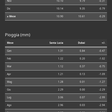
Nov
10.10
9.79
-0.31
Dic
10.14
9.35
-0.79
⌀ Mese
10.90
10.61
-0.29
Pioggia (mm)
Mese
Santa Lucia
Dubai
+/-
Gen
1.31
0.84
-0.47
Feb
1.22
0.20
-1.02
Mar
1.12
0.37
-0.75
Apr
1.21
0.13
-1.09
Mag
1.28
0.01
-1.27
Giu
2.29
0.00
-2.29
Lug
3.06
0.07
-2.99
Ago
2.96
0.03
-2.94