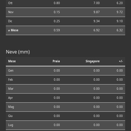
Ott
0.80
7.00
6.20
Nov
0.15
9.87
9.72
Dic
0.25
9.34
9.10
⌀ Mese
0.59
6.92
6.32
Neve (mm)
Mese
Praia
Singapore
+/-
Gen
0.00
0.00
0.00
Feb
0.00
0.00
0.00
Mar
0.00
0.00
0.00
Apr
0.00
0.00
0.00
Mag
0.00
0.00
0.00
Giu
0.00
0.00
0.00
Lug
0.00
0.00
0.00