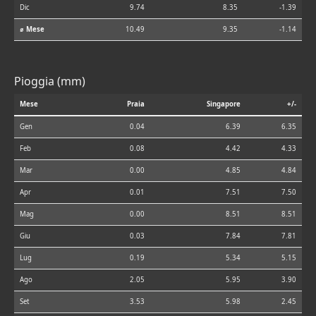
Dic
9.74
8.35
-1.39
⌀ Mese
10.49
9.35
-1.14
Pioggia (mm)
Mese
Praia
Singapore
+/-
Gen
0.04
6.39
6.35
Feb
0.08
4.42
4.33
Mar
0.00
4.85
4.84
Apr
0.01
7.51
7.50
Mag
0.00
8.51
8.51
Giu
0.03
7.84
7.81
Lug
0.19
5.34
5.15
Ago
2.05
5.95
3.90
Set
3.53
5.98
2.45