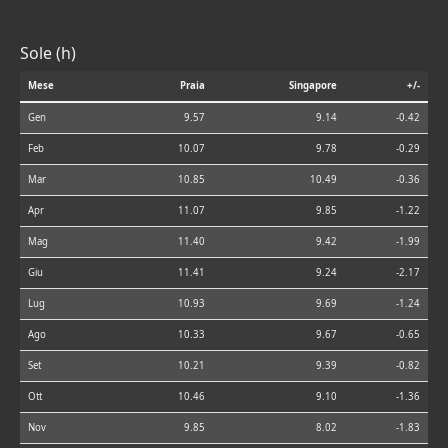
Sole (h)
Mese
Praia
Singapore
+/-
Gen
9.57
9.14
-0.42
Feb
10.07
9.78
-0.29
Mar
10.85
10.49
-0.36
Apr
11.07
9.85
-1.22
Mag
11.40
9.42
-1.99
Giu
11.41
9.24
-2.17
Lug
10.93
9.69
-1.24
Ago
10.33
9.67
-0.65
Set
10.21
9.39
-0.82
Ott
10.46
9.10
-1.36
Nov
9.85
8.02
-1.83