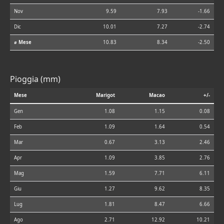
Nov
9.59
7.93
-1.66
Dic
10.01
7.27
-2.74
⌀ Mese
10.83
8.34
-2.50
Pioggia (mm)
Mese
Marigot
Macao
+/-
Gen
1.08
1.15
0.08
Feb
1.09
1.64
0.54
Mar
0.67
3.13
2.46
Apr
1.09
3.85
2.76
Mag
1.59
7.71
6.11
Giu
1.27
9.62
8.35
Lug
1.81
8.47
6.66
Ago
2.71
12.92
10.21