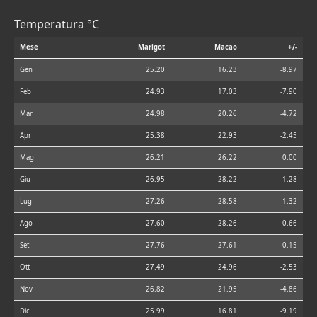
Temperatura °C
Mese
Marigot
Macao
+/-
Gen
25.20
16.23
-8.97
Feb
24.93
17.03
-7.90
Mar
24.98
20.26
-4.72
Apr
25.38
22.93
-2.45
Mag
26.21
26.22
0.00
Giu
26.95
28.22
1.28
Lug
27.26
28.58
1.32
Ago
27.60
28.26
0.66
Set
27.76
27.61
-0.15
Ott
27.49
24.96
-2.53
Nov
26.82
21.95
-4.86
Dic
25.99
16.81
-9.19