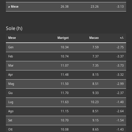
⌀ Mese
26.38
23.26
-3.13
Sole (h)
Mese
Marigot
Macao
+/-
Gen
10.34
7.59
-2.75
Feb
10.74
7.37
-3.37
Mar
11.07
7.35
-3.73
Apr
11.48
8.15
-3.32
Mag
11.50
8.51
-2.99
Giu
11.70
9.33
-2.37
Lug
11.63
10.23
-1.40
Ago
11.15
8.51
-2.64
Set
10.70
9.15
-1.54
Ott
10.08
8.65
-1.43