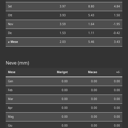
Set
3.97
8.80
4.84
Ott
3.93
5.43
1.50
Nov
3.59
1.64
-1.95
Dic
1.53
1.11
-0.42
⌀ Mese
2.03
5.46
3.43
Neve (mm)
Mese
Marigot
Macao
+/-
Gen
0.00
0.00
0.00
Feb
0.00
0.00
0.00
Mar
0.00
0.00
0.00
Apr
0.00
0.00
0.00
Mag
0.00
0.00
0.00
Giu
0.00
0.00
0.00