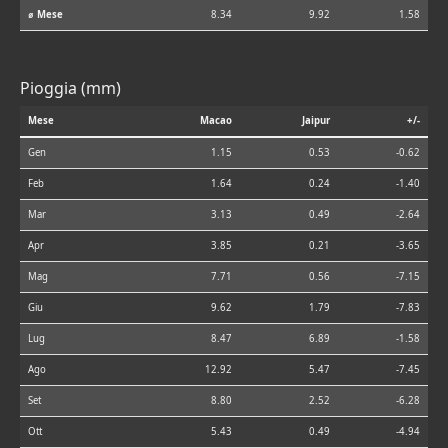
⌀ Mese
8.34
9.92
1.58
Pioggia (mm)
Mese
Macao
Jaipur
+/-
Gen
1.15
0.53
-0.62
Feb
1.64
0.24
-1.40
Mar
3.13
0.49
-2.64
Apr
3.85
0.21
-3.65
Mag
7.71
0.56
-7.15
Giu
9.62
1.79
-7.83
Lug
8.47
6.89
-1.58
Ago
12.92
5.47
-7.45
Set
8.80
2.52
-6.28
Ott
5.43
0.49
-4.94