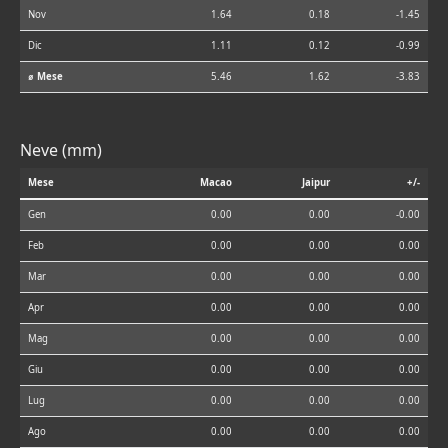
Nov
1.64
0.18
-1.45
Dic
1.11
0.12
-0.99
⌀ Mese
5.46
1.62
-3.83
Neve (mm)
Mese
Macao
Jaipur
+/-
Gen
0.00
0.00
-0.00
Feb
0.00
0.00
0.00
Mar
0.00
0.00
0.00
Apr
0.00
0.00
0.00
Mag
0.00
0.00
0.00
Giu
0.00
0.00
0.00
Lug
0.00
0.00
0.00
Ago
0.00
0.00
0.00