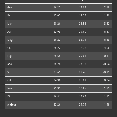
Gen
16.23
14.04
-2.19
Feb
17.03
18.23
1.20
Mar
20.26
23.58
3.32
Apr
22.93
29.60
6.67
Mag
26.22
32.74
6.53
Giu
28.22
32.78
4.56
Lug
28.58
29.01
0.43
Ago
28.26
27.32
-0.94
Set
27.61
27.46
-0.15
Ott
24.96
25.81
0.84
Nov
21.95
20.65
-1.31
Dic
16.81
15.63
-1.17
⌀ Mese
23.26
24.74
1.48