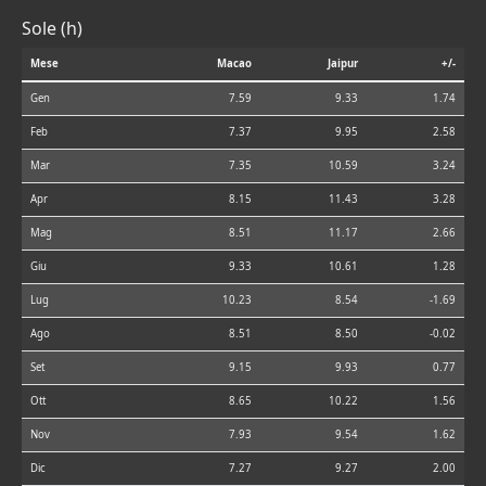
Sole (h)
Mese
Macao
Jaipur
+/-
Gen
7.59
9.33
1.74
Feb
7.37
9.95
2.58
Mar
7.35
10.59
3.24
Apr
8.15
11.43
3.28
Mag
8.51
11.17
2.66
Giu
9.33
10.61
1.28
Lug
10.23
8.54
-1.69
Ago
8.51
8.50
-0.02
Set
9.15
9.93
0.77
Ott
8.65
10.22
1.56
Nov
7.93
9.54
1.62
Dic
7.27
9.27
2.00