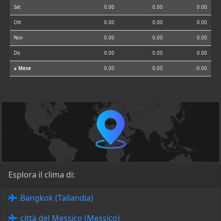
Set
0.00
0.00
0.00
Ott
0.00
0.00
0.00
Nov
0.00
0.00
0.00
Dic
0.00
0.00
0.00
⌀ Mese
0.00
0.00
-0.00
Esplora il clima di:
Bangkok (Tailandia)
città del Messico (Messico)