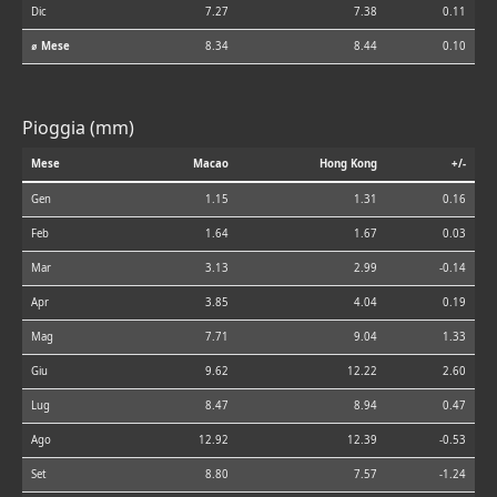
Dic
7.27
7.38
0.11
⌀ Mese
8.34
8.44
0.10
Pioggia (mm)
Mese
Macao
Hong Kong
+/-
Gen
1.15
1.31
0.16
Feb
1.64
1.67
0.03
Mar
3.13
2.99
-0.14
Apr
3.85
4.04
0.19
Mag
7.71
9.04
1.33
Giu
9.62
12.22
2.60
Lug
8.47
8.94
0.47
Ago
12.92
12.39
-0.53
Set
8.80
7.57
-1.24