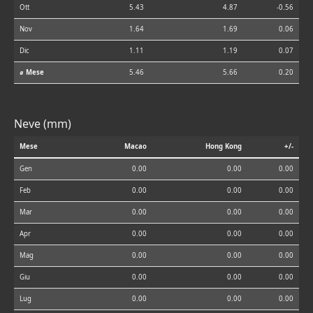
Ott
5.43
4.87
-0.56
Nov
1.64
1.69
0.06
Dic
1.11
1.19
0.07
⌀ Mese
5.46
5.66
0.20
Neve (mm)
Mese
Macao
Hong Kong
+/-
Gen
0.00
0.00
0.00
Feb
0.00
0.00
0.00
Mar
0.00
0.00
0.00
Apr
0.00
0.00
0.00
Mag
0.00
0.00
0.00
Giu
0.00
0.00
0.00
Lug
0.00
0.00
0.00