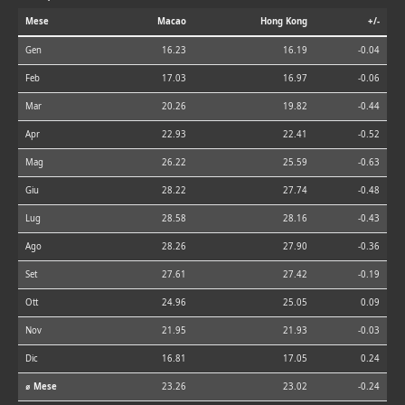
Mese
Macao
Hong Kong
+/-
Gen
16.23
16.19
-0.04
Feb
17.03
16.97
-0.06
Mar
20.26
19.82
-0.44
Apr
22.93
22.41
-0.52
Mag
26.22
25.59
-0.63
Giu
28.22
27.74
-0.48
Lug
28.58
28.16
-0.43
Ago
28.26
27.90
-0.36
Set
27.61
27.42
-0.19
Ott
24.96
25.05
0.09
Nov
21.95
21.93
-0.03
Dic
16.81
17.05
0.24
⌀ Mese
23.26
23.02
-0.24