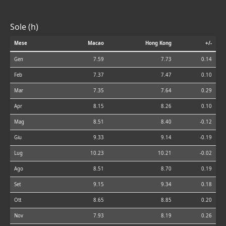
Sole (h)
Mese
Macao
Hong Kong
+/-
Gen
7.59
7.73
0.14
Feb
7.37
7.47
0.10
Mar
7.35
7.64
0.29
Apr
8.15
8.26
0.10
Mag
8.51
8.40
-0.12
Giu
9.33
9.14
-0.19
Lug
10.23
10.21
-0.02
Ago
8.51
8.70
0.19
Set
9.15
9.34
0.18
Ott
8.65
8.85
0.20
Nov
7.93
8.19
0.26