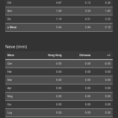
Ott
4.87
5.13
0.26
Nov
1.69
3.54
1.85
Dic
1.19
4.51
3.33
⌀ Mese
5.66
5.84
0.18
Neve (mm)
Mese
Hong Kong
Okinawa
+/-
Gen
0.00
0.00
-0.00
Feb
0.00
0.00
0.00
Mar
0.00
0.00
0.00
Apr
0.00
0.00
0.00
Mag
0.00
0.00
0.00
Giu
0.00
0.00
0.00
Lug
0.00
0.00
0.00