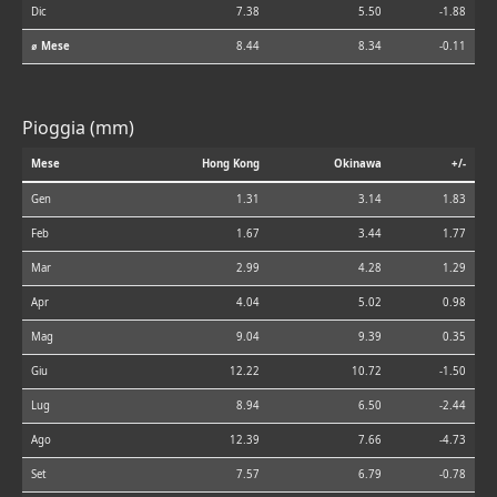
Dic
7.38
5.50
-1.88
⌀ Mese
8.44
8.34
-0.11
Pioggia (mm)
Mese
Hong Kong
Okinawa
+/-
Gen
1.31
3.14
1.83
Feb
1.67
3.44
1.77
Mar
2.99
4.28
1.29
Apr
4.04
5.02
0.98
Mag
9.04
9.39
0.35
Giu
12.22
10.72
-1.50
Lug
8.94
6.50
-2.44
Ago
12.39
7.66
-4.73
Set
7.57
6.79
-0.78