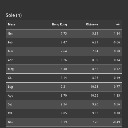
Sole (h)
Mese
Hong Kong
Okinawa
+/-
Gen
7.73
5.89
-1.84
Feb
7.47
6.81
-0.66
Mar
7.64
7.84
0.20
Apr
8.26
8.39
0.14
Mag
8.40
8.52
0.12
Giu
9.14
8.95
-0.19
Lug
10.21
10.98
0.77
Ago
8.70
10.55
1.85
Set
9.34
9.90
0.56
Ott
8.85
9.03
0.18
Nov
8.19
7.70
-0.49