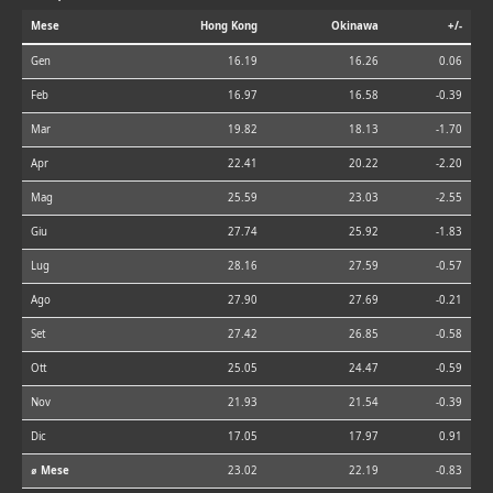
Mese
Hong Kong
Okinawa
+/-
Gen
16.19
16.26
0.06
Feb
16.97
16.58
-0.39
Mar
19.82
18.13
-1.70
Apr
22.41
20.22
-2.20
Mag
25.59
23.03
-2.55
Giu
27.74
25.92
-1.83
Lug
28.16
27.59
-0.57
Ago
27.90
27.69
-0.21
Set
27.42
26.85
-0.58
Ott
25.05
24.47
-0.59
Nov
21.93
21.54
-0.39
Dic
17.05
17.97
0.91
⌀ Mese
23.02
22.19
-0.83