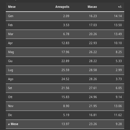
Mese
Annapolis
Macao
+/-
Gen
2.09
16.23
14.14
Feb
3.53
17.03
13.50
Mar
6.78
20.26
13.49
Apr
12.83
22.93
10.10
Mag
17.96
26.22
8.25
Giu
22.89
28.22
5.33
Lug
25.59
28.58
2.99
Ago
24.52
28.26
3.73
Set
21.56
27.61
6.05
Ott
15.83
24.96
9.14
Nov
8.90
21.95
13.06
Dic
5.19
16.81
11.62
⌀ Mese
13.97
23.26
9.28