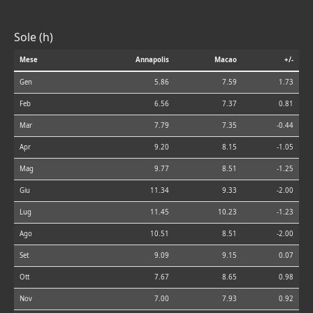
Sole (h)
Mese
Annapolis
Macao
+/-
Gen
5.86
7.59
1.73
Feb
6.56
7.37
0.81
Mar
7.79
7.35
-0.44
Apr
9.20
8.15
-1.05
Mag
9.77
8.51
-1.25
Giu
11.34
9.33
-2.00
Lug
11.45
10.23
-1.23
Ago
10.51
8.51
-2.00
Set
9.09
9.15
0.07
Ott
7.67
8.65
0.98
Nov
7.00
7.93
0.92