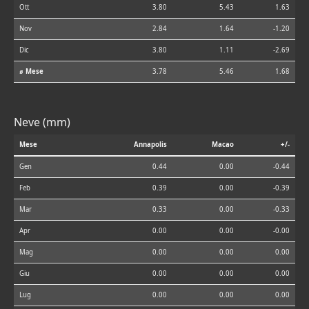
Ott
3.80
5.43
1.63
Nov
2.84
1.64
-1.20
Dic
3.80
1.11
-2.69
⌀ Mese
3.78
5.46
1.68
Neve (mm)
Mese
Annapolis
Macao
+/-
Gen
0.44
0.00
-0.44
Feb
0.39
0.00
-0.39
Mar
0.33
0.00
-0.33
Apr
0.00
0.00
-0.00
Mag
0.00
0.00
0.00
Giu
0.00
0.00
0.00
Lug
0.00
0.00
0.00