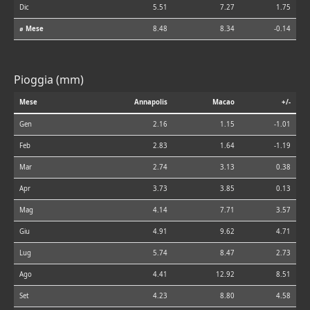
Dic
5.51
7.27
1.75
⌀ Mese
8.48
8.34
-0.14
Pioggia (mm)
Mese
Annapolis
Macao
+/-
Gen
2.16
1.15
-1.01
Feb
2.83
1.64
-1.19
Mar
2.74
3.13
0.38
Apr
3.73
3.85
0.13
Mag
4.14
7.71
3.57
Giu
4.91
9.62
4.71
Lug
5.74
8.47
2.73
Ago
4.41
12.92
8.51
Set
4.23
8.80
4.58