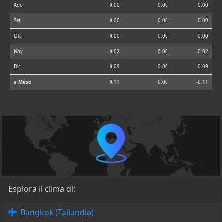
Ago
0.00
0.00
0.00
Set
0.00
0.00
0.00
Ott
0.00
0.00
0.00
Nov
0.02
0.00
-0.02
Dic
0.09
0.00
-0.09
⌀ Mese
0.11
0.00
-0.11
Esplora il clima di:
Bangkok (Tailandia)