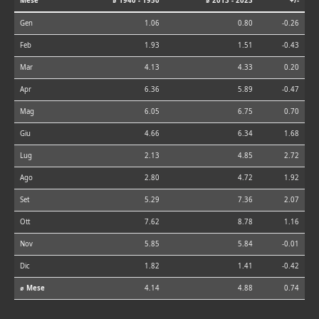
Mese
⌀ 1940 - 1950
⌀ 2013 - 2023
+/-
Gen
1.06
0.80
-0.26
Feb
1.93
1.51
-0.43
Mar
4.13
4.33
0.20
Apr
6.36
5.89
-0.47
Mag
6.05
6.75
0.70
Giu
4.66
6.34
1.68
Lug
2.13
4.85
2.72
Ago
2.80
4.72
1.92
Set
5.29
7.36
2.07
Ott
7.62
8.78
1.16
Nov
5.85
5.84
-0.01
Dic
1.82
1.41
-0.42
⌀ Mese
4.14
4.88
0.74