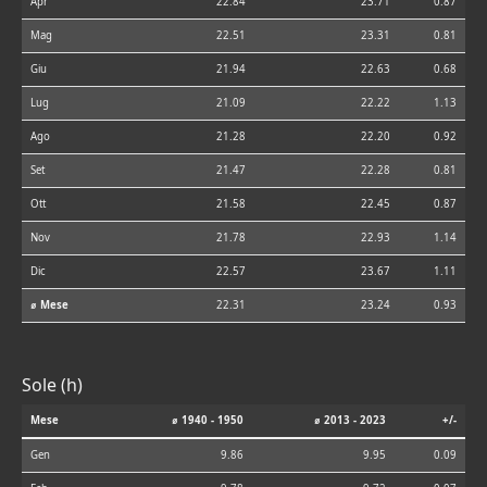
Apr
22.84
23.71
0.87
Mag
22.51
23.31
0.81
Giu
21.94
22.63
0.68
Lug
21.09
22.22
1.13
Ago
21.28
22.20
0.92
Set
21.47
22.28
0.81
Ott
21.58
22.45
0.87
Nov
21.78
22.93
1.14
Dic
22.57
23.67
1.11
⌀ Mese
22.31
23.24
0.93
Sole (h)
Mese
⌀ 1940 - 1950
⌀ 2013 - 2023
+/-
Gen
9.86
9.95
0.09