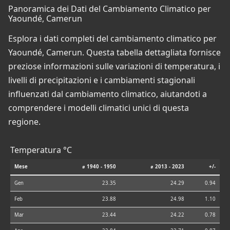
Panoramica dei Dati del Cambiamento Climatico per
Yaoundé, Camerun
Esplora i dati completi del cambiamento climatico per
Yaoundé, Camerun. Questa tabella dettagliata fornisce
preziose informazioni sulle variazioni di temperatura, i
livelli di precipitazioni e i cambiamenti stagionali
influenzati dal cambiamento climatico, aiutandoti a
comprendere i modelli climatici unici di questa
regione.
Temperatura °C
Mese
⌀ 1940 - 1950
⌀ 2013 - 2023
+/-
Gen
23.35
24.29
0.94
Feb
23.88
24.98
1.10
Mar
23.44
24.22
0.78