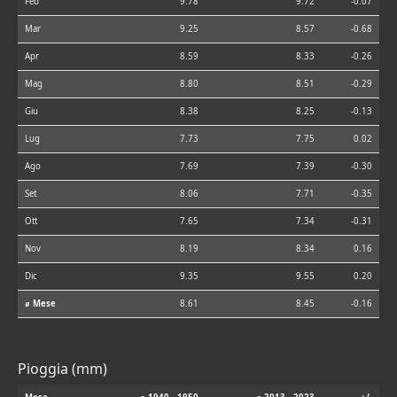
Feb
9.78
9.72
-0.07
Mar
9.25
8.57
-0.68
Apr
8.59
8.33
-0.26
Mag
8.80
8.51
-0.29
Giu
8.38
8.25
-0.13
Lug
7.73
7.75
0.02
Ago
7.69
7.39
-0.30
Set
8.06
7.71
-0.35
Ott
7.65
7.34
-0.31
Nov
8.19
8.34
0.16
Dic
9.35
9.55
0.20
⌀ Mese
8.61
8.45
-0.16
Pioggia (mm)