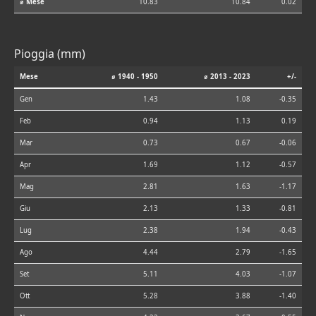
⌀ Mese
10.83
10.84
0.02
Pioggia (mm)
Mese
⌀ 1940 - 1950
⌀ 2013 - 2023
+/-
Gen
1.43
1.08
-0.35
Feb
0.94
1.13
0.19
Mar
0.73
0.67
-0.06
Apr
1.69
1.12
-0.57
Mag
2.81
1.63
-1.17
Giu
2.13
1.33
-0.81
Lug
2.38
1.94
-0.43
Ago
4.44
2.79
-1.65
Set
5.11
4.03
-1.07
Ott
5.28
3.88
-1.40