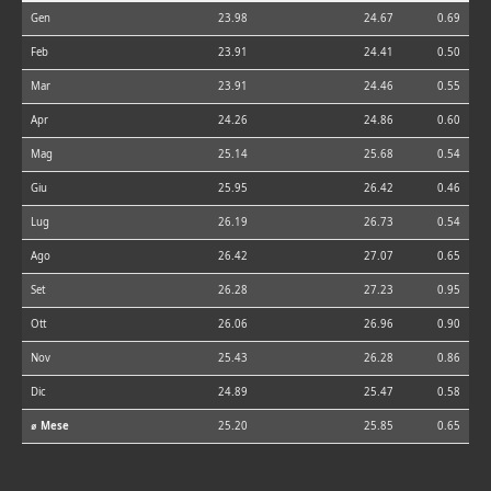
Gen
23.98
24.67
0.69
Feb
23.91
24.41
0.50
Mar
23.91
24.46
0.55
Apr
24.26
24.86
0.60
Mag
25.14
25.68
0.54
Giu
25.95
26.42
0.46
Lug
26.19
26.73
0.54
Ago
26.42
27.07
0.65
Set
26.28
27.23
0.95
Ott
26.06
26.96
0.90
Nov
25.43
26.28
0.86
Dic
24.89
25.47
0.58
⌀ Mese
25.20
25.85
0.65