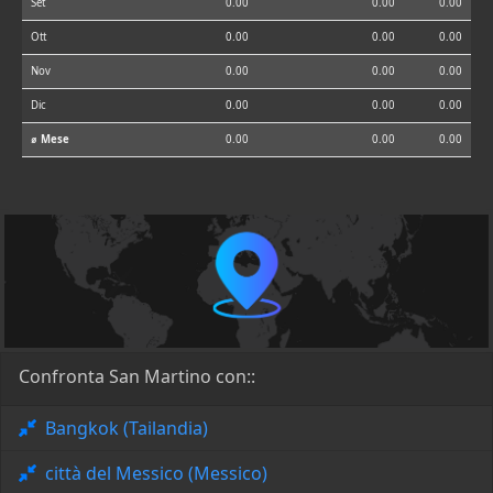
Set
0.00
0.00
0.00
Ott
0.00
0.00
0.00
Nov
0.00
0.00
0.00
Dic
0.00
0.00
0.00
⌀ Mese
0.00
0.00
0.00
Confronta San Martino con::
Bangkok (Tailandia)
città del Messico (Messico)