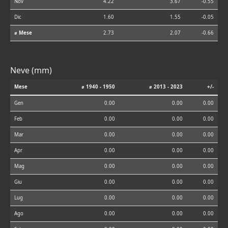
Nov
4.22
3.67
-0.55
Dic
1.60
1.55
-0.05
⌀ Mese
2.73
2.07
-0.66
Neve (mm)
Mese
⌀ 1940 - 1950
⌀ 2013 - 2023
+/-
Gen
0.00
0.00
0.00
Feb
0.00
0.00
0.00
Mar
0.00
0.00
0.00
Apr
0.00
0.00
0.00
Mag
0.00
0.00
0.00
Giu
0.00
0.00
0.00
Lug
0.00
0.00
0.00
Ago
0.00
0.00
0.00