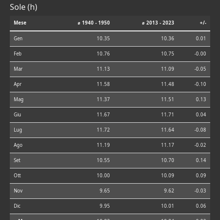
Sole (h)
Mese
⌀ 1940 - 1950
⌀ 2013 - 2023
+/-
Gen
10.35
10.36
0.01
Feb
10.76
10.75
-0.00
Mar
11.13
11.09
-0.05
Apr
11.58
11.48
-0.10
Mag
11.37
11.51
0.13
Giu
11.67
11.71
0.04
Lug
11.72
11.64
-0.08
Ago
11.19
11.17
-0.02
Set
10.55
10.70
0.14
Ott
10.00
10.09
0.09
Nov
9.65
9.62
-0.03
Dic
9.95
10.01
0.06