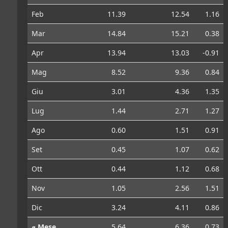
Feb
11.39
12.54
1.16
Mar
14.84
15.21
0.38
Apr
13.94
13.03
-0.91
Mag
8.52
9.36
0.84
Giu
3.01
4.36
1.35
Lug
1.44
2.71
1.27
Ago
0.60
1.51
0.91
Set
0.45
1.07
0.62
Ott
0.44
1.12
0.68
Nov
1.05
2.56
1.51
Dic
3.24
4.11
0.86
⌀ Mese
5.64
6.36
0.73