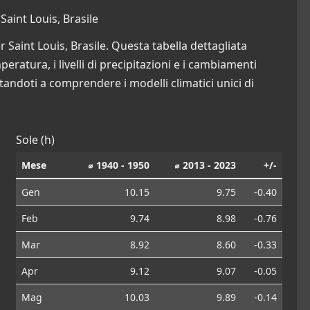
aint Louis, Brasile
 Saint Louis, Brasile. Questa tabella dettagliata
eratura, i livelli di precipitazioni e i cambiamenti
tandoti a comprendere i modelli climatici unici di
Sole (h)
Mese
⌀ 1940 - 1950
⌀ 2013 - 2023
+/-
Gen
10.15
9.75
-0.40
Feb
9.74
8.98
-0.76
Mar
8.92
8.60
-0.33
Apr
9.12
9.07
-0.05
Mag
10.03
9.89
-0.14