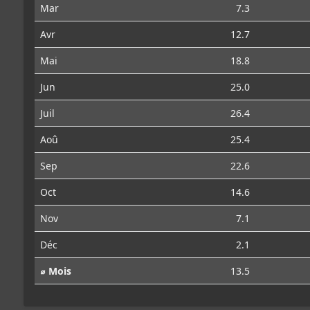
Mar
7.3
Avr
12.7
Mai
18.8
Jun
25.0
Juil
26.4
Aoû
25.4
Sep
22.6
Oct
14.6
Nov
7.1
Déc
2.1
⌀ Mois
13.5