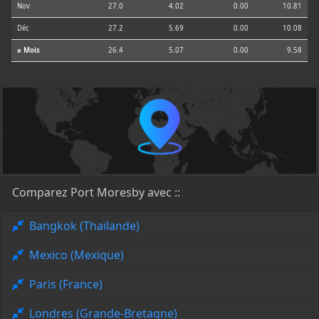
Nov
27.0
4.02
0.00
10.81
Déc
27.2
5.69
0.00
10.08
⌀ Mois
26.4
5.07
0.00
9.58
Comparez Port Moresby avec ::
Bangkok (Thaïlande)
Mexico (Mexique)
Paris (France)
Londres (Grande-Bretagne)