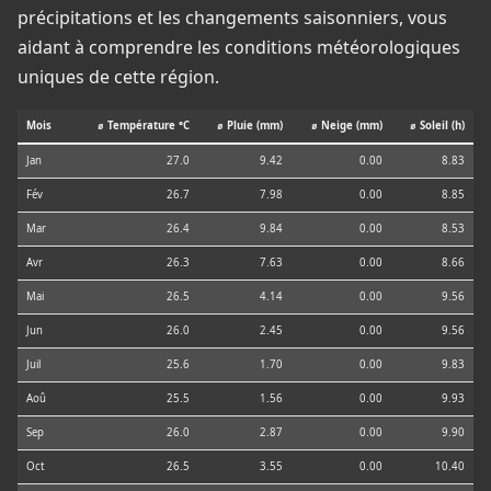
précipitations et les changements saisonniers, vous
aidant à comprendre les conditions météorologiques
uniques de cette région.
Mois
⌀ Température °C
⌀ Pluie (mm)
⌀ Neige (mm)
⌀ Soleil (h)
Jan
27.0
9.42
0.00
8.83
Fév
26.7
7.98
0.00
8.85
Mar
26.4
9.84
0.00
8.53
Avr
26.3
7.63
0.00
8.66
Mai
26.5
4.14
0.00
9.56
Jun
26.0
2.45
0.00
9.56
Juil
25.6
1.70
0.00
9.83
Aoû
25.5
1.56
0.00
9.93
Sep
26.0
2.87
0.00
9.90
Oct
26.5
3.55
0.00
10.40