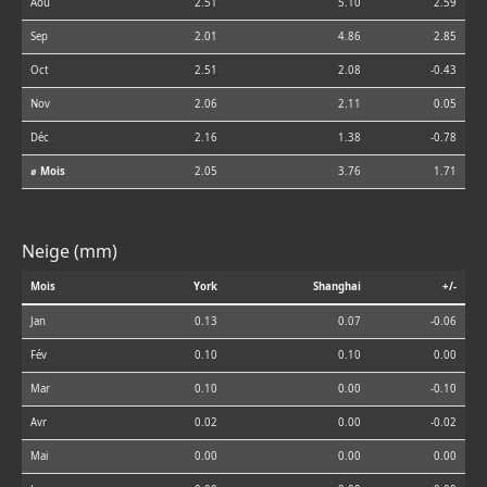
Aoû
2.51
5.10
2.59
Sep
2.01
4.86
2.85
Oct
2.51
2.08
-0.43
Nov
2.06
2.11
0.05
Déc
2.16
1.38
-0.78
⌀ Mois
2.05
3.76
1.71
Neige (mm)
Mois
York
Shanghai
+/-
Jan
0.13
0.07
-0.06
Fév
0.10
0.10
0.00
Mar
0.10
0.00
-0.10
Avr
0.02
0.00
-0.02
Mai
0.00
0.00
0.00