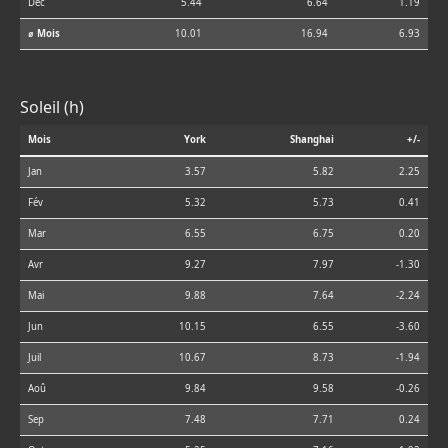
Déc
5.44
6.64
1.19
⌀ Mois
10.01
16.94
6.93
Soleil (h)
Mois
York
Shanghai
+/-
Jan
3.57
5.82
2.25
Fév
5.32
5.73
0.41
Mar
6.55
6.75
0.20
Avr
9.27
7.97
-1.30
Mai
9.88
7.64
-2.24
Jun
10.15
6.55
-3.60
Juil
10.67
8.73
-1.94
Aoû
9.84
9.58
-0.26
Sep
7.48
7.71
0.24