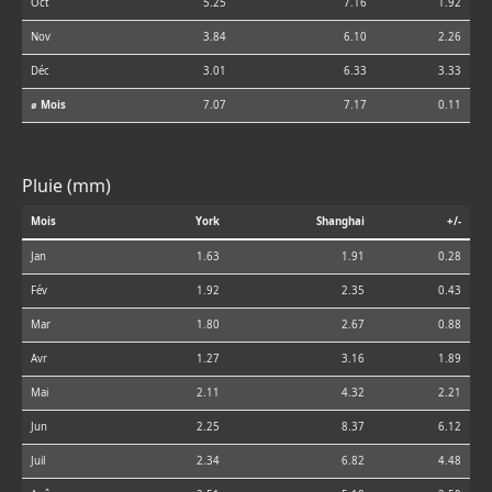
Oct
5.25
7.16
1.92
Nov
3.84
6.10
2.26
Déc
3.01
6.33
3.33
⌀ Mois
7.07
7.17
0.11
Pluie (mm)
Mois
York
Shanghai
+/-
Jan
1.63
1.91
0.28
Fév
1.92
2.35
0.43
Mar
1.80
2.67
0.88
Avr
1.27
3.16
1.89
Mai
2.11
4.32
2.21
Jun
2.25
8.37
6.12
Juil
2.34
6.82
4.48