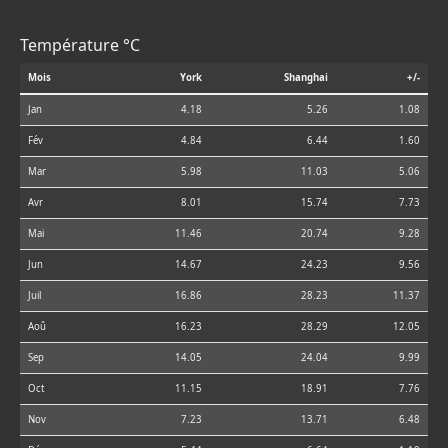
Température °C
Mois
York
Shanghai
+/-
Jan
4.18
5.26
1.08
Fév
4.84
6.44
1.60
Mar
5.98
11.03
5.06
Avr
8.01
15.74
7.73
Mai
11.46
20.74
9.28
Jun
14.67
24.23
9.56
Juil
16.86
28.23
11.37
Aoû
16.23
28.29
12.05
Sep
14.05
24.04
9.99
Oct
11.15
18.91
7.76
Nov
7.23
13.71
6.48