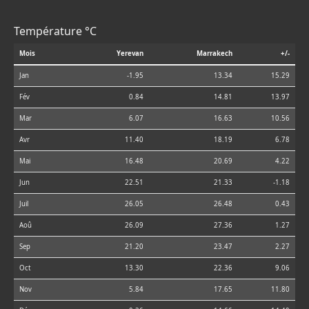
Température °C
Mois
Yerevan
Marrakech
+/-
Jan
-1.95
13.34
15.29
Fév
0.84
14.81
13.97
Mar
6.07
16.63
10.56
Avr
11.40
18.19
6.78
Mai
16.48
20.69
4.22
Jun
22.51
21.33
-1.18
Juil
26.05
26.48
0.43
Aoû
26.09
27.36
1.27
Sep
21.20
23.47
2.27
Oct
13.30
22.36
9.06
Nov
5.84
17.65
11.80