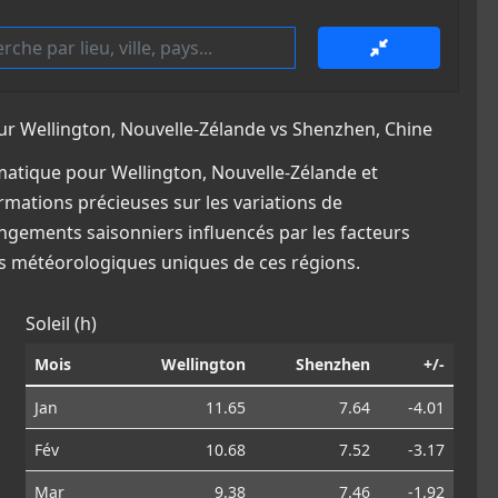
 Wellington, Nouvelle-Zélande vs Shenzhen, Chine
atique pour Wellington, Nouvelle-Zélande et
ormations précieuses sur les variations de
angements saisonniers influencés par les facteurs
ns météorologiques uniques de ces régions.
Soleil (h)
Mois
Wellington
Shenzhen
+/-
Jan
11.65
7.64
-4.01
Fév
10.68
7.52
-3.17
Mar
9.38
7.46
-1.92