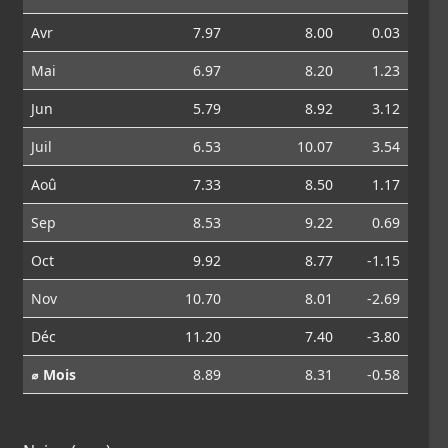
Avr
7.97
8.00
0.03
Mai
6.97
8.20
1.23
Jun
5.79
8.92
3.12
Juil
6.53
10.07
3.54
Aoû
7.33
8.50
1.17
Sep
8.53
9.22
0.69
Oct
9.92
8.77
-1.15
Nov
10.70
8.01
-2.69
Déc
11.20
7.40
-3.80
⌀ Mois
8.89
8.31
-0.58