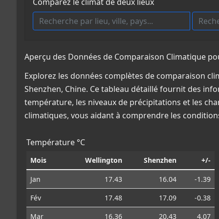
Comparez le climat de deux lieux
Aperçu des Données de Comparaison Climatique pour
Explorez les données complètes de comparaison clim
Shenzhen, Chine. Ce tableau détaillé fournit des inf
température, les niveaux de précipitations et les ch
climatiques, vous aidant à comprendre les conditio
Température °C
Mois
Wellington
Shenzhen
+/-
Jan
17.43
16.04
-1.39
Fév
17.48
17.09
-0.38
Mar
16.36
20.43
4.07