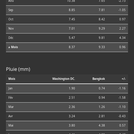
Aoû
10.38
7.65
-2.73
Sep
8.85
7.81
-1.05
Oct
7.45
8.42
0.97
Nov
7.01
9.29
2.27
Déc
5.47
9.81
4.34
⌀ Mois
8.37
9.33
0.96
Pluie (mm)
Mois
Washington DC.
Bangkok
+/-
Jan
1.90
0.74
-1.16
Fév
2.51
0.94
-1.58
Mar
2.36
1.26
-1.10
Avr
3.24
2.81
-0.43
Mai
3.80
4.38
0.57