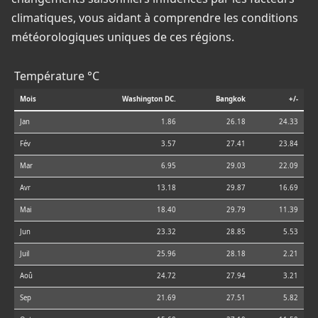
climatiques, vous aidant à comprendre les conditions
météorologiques uniques de ces régions.
Température °C
Mois
Washington DC.
Bangkok
+/-
Jan
1.86
26.18
24.33
Fév
3.57
27.41
23.84
Mar
6.95
29.03
22.09
Avr
13.18
29.87
16.69
Mai
18.40
29.79
11.39
Jun
23.32
28.85
5.53
Juil
25.96
28.18
2.21
Aoû
24.72
27.94
3.21
Sep
21.69
27.51
5.82