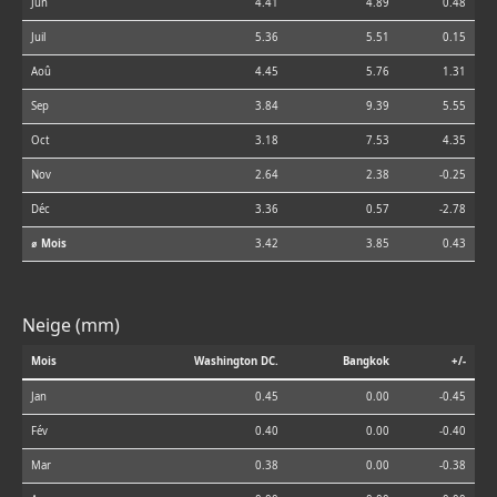
Jun
4.41
4.89
0.48
Juil
5.36
5.51
0.15
Aoû
4.45
5.76
1.31
Sep
3.84
9.39
5.55
Oct
3.18
7.53
4.35
Nov
2.64
2.38
-0.25
Déc
3.36
0.57
-2.78
⌀ Mois
3.42
3.85
0.43
Neige (mm)
Mois
Washington DC.
Bangkok
+/-
Jan
0.45
0.00
-0.45
Fév
0.40
0.00
-0.40
Mar
0.38
0.00
-0.38