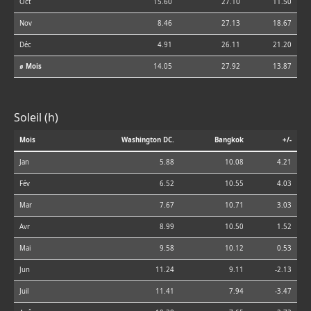
Oct
15.60
27.10
11.50
Nov
8.46
27.13
18.67
Déc
4.91
26.11
21.20
⌀ Mois
14.05
27.92
13.87
Soleil (h)
Mois
Washington DC.
Bangkok
+/-
Jan
5.88
10.08
4.21
Fév
6.52
10.55
4.03
Mar
7.67
10.71
3.03
Avr
8.99
10.50
1.52
Mai
9.58
10.12
0.53
Jun
11.24
9.11
-2.13
Juil
11.41
7.94
-3.47