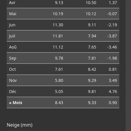
Avr
9.13
10.50
1.37
Mai
10.19
10.12
-0.07
Jun
11.30
9.11
-2.19
Juil
11.81
7.94
-3.87
Aoû
11.12
7.65
-3.46
Sep
9.78
7.81
-1.98
Oct
7.61
8.42
0.81
Nov
5.80
9.29
3.49
Déc
5.05
9.81
4.76
⌀ Mois
8.43
9.33
0.90
Neige (mm)