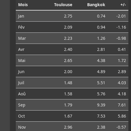
Mois
Toulouse
Bangkok
+/-
Jan
2.75
0.74
-2.01
Fév
2.09
0.94
-1.16
Mar
2.23
1.26
-0.98
Avr
2.40
2.81
0.41
Mai
2.65
4.38
1.72
Jun
2.00
4.89
2.89
Juil
1.48
5.51
4.03
Aoû
1.58
5.76
4.18
Sep
1.79
9.39
7.61
Oct
1.67
7.53
5.86
Nov
2.96
2.38
-0.57