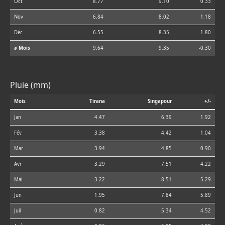
Oct
8.77
9.10
0.33
Nov
6.84
8.02
1.18
Déc
6.55
8.35
1.80
⌀ Mois
9.64
9.35
-0.30
Pluie (mm)
Mois
Tirana
Singapour
+/-
Jan
4.47
6.39
1.92
Fév
3.38
4.42
1.04
Mar
3.94
4.85
0.90
Avr
3.29
7.51
4.22
Mai
3.22
8.51
5.29
Jun
1.95
7.84
5.89
Juil
0.82
5.34
4.52