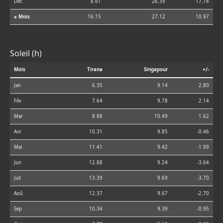
Déc
8.61
26.39
17.78
⌀ Mois
16.15
27.12
10.97
Soleil (h)
Mois
Tirana
Singapour
+/-
Jan
6.35
9.14
2.80
Fév
7.64
9.78
2.14
Mar
8.88
10.49
1.62
Avr
10.31
9.85
-0.46
Mai
11.41
9.42
-1.99
Jun
12.88
9.24
-3.64
Juil
13.39
9.69
-3.70
Aoû
12.37
9.67
-2.70
Sep
10.34
9.39
-0.95