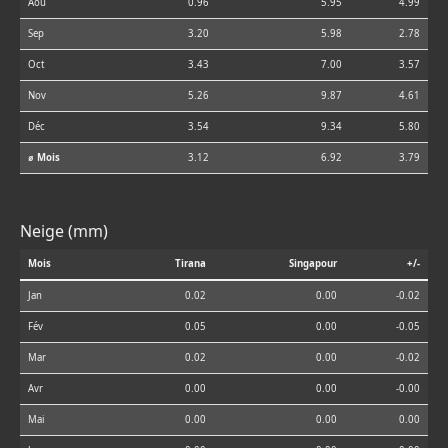
Aoû
0.96
5.95
4.99
Sep
3.20
5.98
2.78
Oct
3.43
7.00
3.57
Nov
5.26
9.87
4.61
Déc
3.54
9.34
5.80
⌀ Mois
3.12
6.92
3.79
Neige (mm)
Mois
Tirana
Singapour
+/-
Jan
0.02
0.00
-0.02
Fév
0.05
0.00
-0.05
Mar
0.02
0.00
-0.02
Avr
0.00
0.00
-0.00
Mai
0.00
0.00
0.00