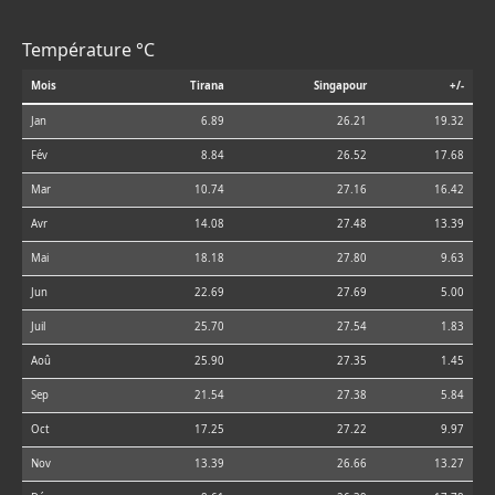
Température °C
Mois
Tirana
Singapour
+/-
Jan
6.89
26.21
19.32
Fév
8.84
26.52
17.68
Mar
10.74
27.16
16.42
Avr
14.08
27.48
13.39
Mai
18.18
27.80
9.63
Jun
22.69
27.69
5.00
Juil
25.70
27.54
1.83
Aoû
25.90
27.35
1.45
Sep
21.54
27.38
5.84
Oct
17.25
27.22
9.97
Nov
13.39
26.66
13.27