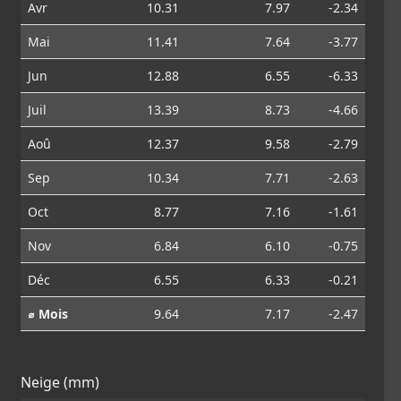
Avr
10.31
7.97
-2.34
Mai
11.41
7.64
-3.77
Jun
12.88
6.55
-6.33
Juil
13.39
8.73
-4.66
Aoû
12.37
9.58
-2.79
Sep
10.34
7.71
-2.63
Oct
8.77
7.16
-1.61
Nov
6.84
6.10
-0.75
Déc
6.55
6.33
-0.21
⌀ Mois
9.64
7.17
-2.47
Neige (mm)