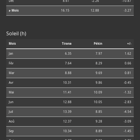
Déc
8.61
-2.26
-10.87
⌀ Mois
16.15
12.88
-3.27
Soleil (h)
Mois
Tirana
Pékin
+/-
Jan
6.35
7.97
1.62
Fév
7.64
8.29
0.66
Mar
8.88
9.69
0.81
Avr
10.31
9.86
-0.45
Mai
11.41
10.09
-1.32
Jun
12.88
10.05
-2.83
Juil
13.39
8.85
-4.54
Aoû
12.37
9.28
-3.09
Sep
10.34
8.89
-1.45