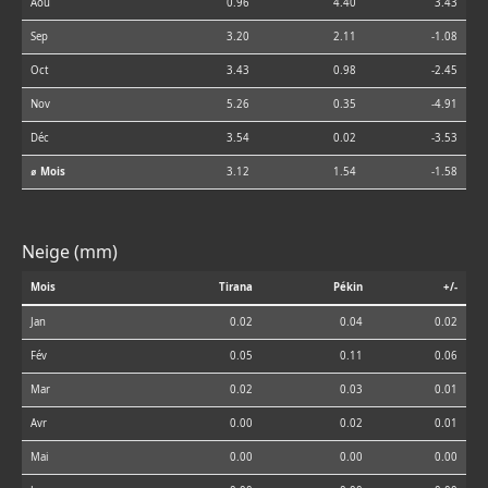
Aoû
0.96
4.40
3.43
Sep
3.20
2.11
-1.08
Oct
3.43
0.98
-2.45
Nov
5.26
0.35
-4.91
Déc
3.54
0.02
-3.53
⌀ Mois
3.12
1.54
-1.58
Neige (mm)
Mois
Tirana
Pékin
+/-
Jan
0.02
0.04
0.02
Fév
0.05
0.11
0.06
Mar
0.02
0.03
0.01
Avr
0.00
0.02
0.01
Mai
0.00
0.00
0.00