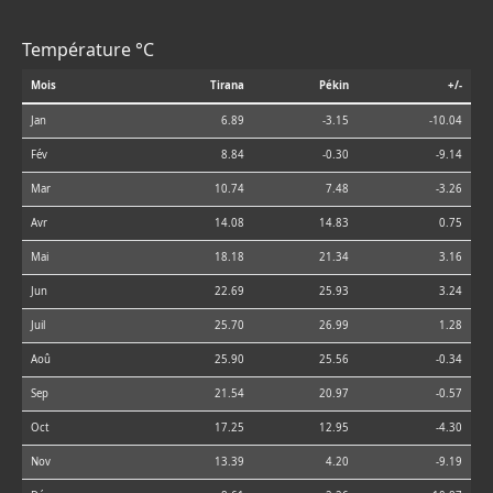
Température °C
Mois
Tirana
Pékin
+/-
Jan
6.89
-3.15
-10.04
Fév
8.84
-0.30
-9.14
Mar
10.74
7.48
-3.26
Avr
14.08
14.83
0.75
Mai
18.18
21.34
3.16
Jun
22.69
25.93
3.24
Juil
25.70
26.99
1.28
Aoû
25.90
25.56
-0.34
Sep
21.54
20.97
-0.57
Oct
17.25
12.95
-4.30
Nov
13.39
4.20
-9.19