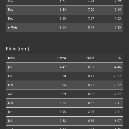
Oct
8.77
7.98
-0.79
Nov
6.84
7.00
0.16
Déc
6.55
7.57
1.03
⌀ Mois
9.64
8.79
-0.85
Pluie (mm)
Mois
Tirana
Pékin
+/-
Jan
4.47
0.01
-4.46
Fév
3.38
0.11
-3.27
Mar
3.94
0.22
-3.72
Avr
3.29
0.52
-2.77
Mai
3.22
0.82
-2.41
Jun
1.95
2.06
0.11
Juil
0.82
6.89
6.07