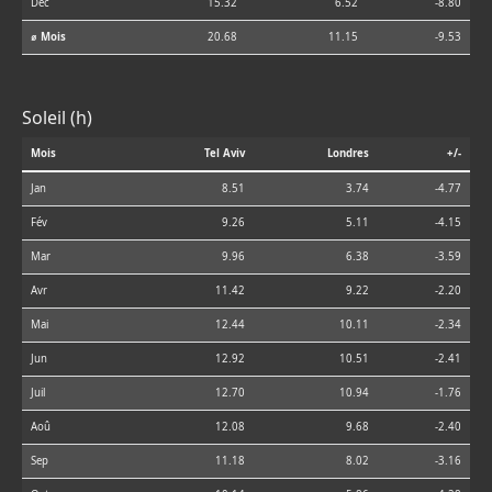
Déc
15.32
6.52
-8.80
⌀ Mois
20.68
11.15
-9.53
Soleil (h)
Mois
Tel Aviv
Londres
+/-
Jan
8.51
3.74
-4.77
Fév
9.26
5.11
-4.15
Mar
9.96
6.38
-3.59
Avr
11.42
9.22
-2.20
Mai
12.44
10.11
-2.34
Jun
12.92
10.51
-2.41
Juil
12.70
10.94
-1.76
Aoû
12.08
9.68
-2.40
Sep
11.18
8.02
-3.16