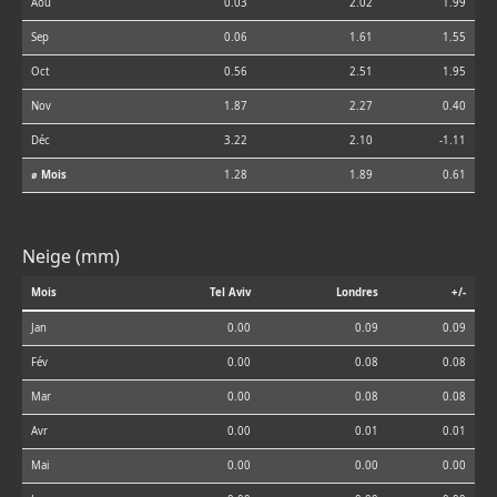
Aoû
0.03
2.02
1.99
Sep
0.06
1.61
1.55
Oct
0.56
2.51
1.95
Nov
1.87
2.27
0.40
Déc
3.22
2.10
-1.11
⌀ Mois
1.28
1.89
0.61
Neige (mm)
Mois
Tel Aviv
Londres
+/-
Jan
0.00
0.09
0.09
Fév
0.00
0.08
0.08
Mar
0.00
0.08
0.08
Avr
0.00
0.01
0.01
Mai
0.00
0.00
0.00