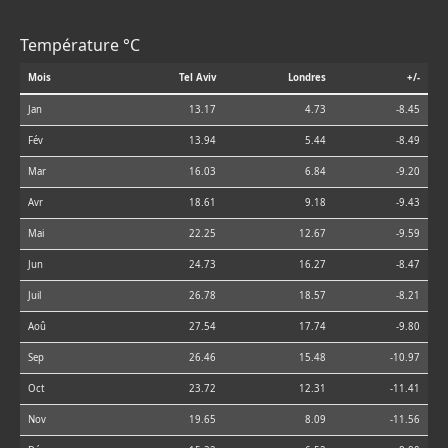
Température °C
Mois
Tel Aviv
Londres
+/-
Jan
13.17
4.73
-8.45
Fév
13.94
5.44
-8.49
Mar
16.03
6.84
-9.20
Avr
18.61
9.18
-9.43
Mai
22.25
12.67
-9.59
Jun
24.73
16.27
-8.47
Juil
26.78
18.57
-8.21
Aoû
27.54
17.74
-9.80
Sep
26.46
15.48
-10.97
Oct
23.72
12.31
-11.41
Nov
19.65
8.09
-11.56