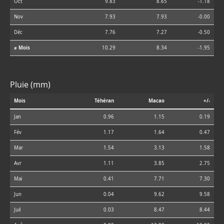
Oct
9.83
8.65
-1.18
Nov
7.93
7.93
-0.00
Déc
7.76
7.27
-0.50
⌀ Mois
10.29
8.34
-1.95
Pluie (mm)
Mois
Téhéran
Macao
+/-
Jan
0.96
1.15
0.19
Fév
1.17
1.64
0.47
Mar
1.54
3.13
1.58
Avr
1.11
3.85
2.75
Mai
0.41
7.71
7.30
Jun
0.04
9.62
9.58
Juil
0.03
8.47
8.44