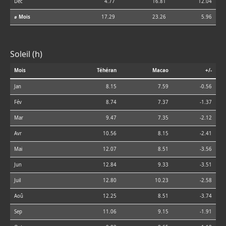
Déc
4.77
16.81
12.04
⌀ Mois
17.29
23.26
5.96
Soleil (h)
Mois
Téhéran
Macao
+/-
Jan
8.15
7.59
-0.56
Fév
8.74
7.37
-1.37
Mar
9.47
7.35
-2.12
Avr
10.56
8.15
-2.41
Mai
12.07
8.51
-3.56
Jun
12.84
9.33
-3.51
Juil
12.80
10.23
-2.58
Aoû
12.25
8.51
-3.74
Sep
11.06
9.15
-1.91