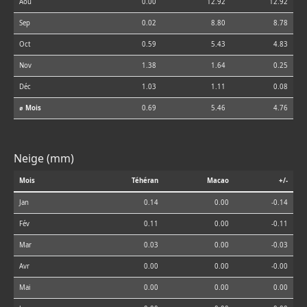
Aoû
0.00
12.92
12.92
Sep
0.02
8.80
8.78
Oct
0.59
5.43
4.83
Nov
1.38
1.64
0.25
Déc
1.03
1.11
0.08
⌀ Mois
0.69
5.46
4.76
Neige (mm)
Mois
Téhéran
Macao
+/-
Jan
0.14
0.00
-0.14
Fév
0.11
0.00
-0.11
Mar
0.03
0.00
-0.03
Avr
0.00
0.00
-0.00
Mai
0.00
0.00
0.00