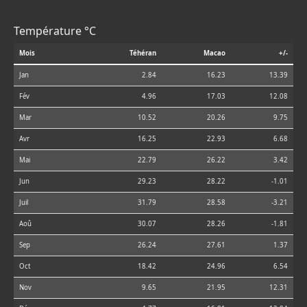
Température °C
Mois
Téhéran
Macao
+/-
Jan
2.84
16.23
13.39
Fév
4.96
17.03
12.08
Mar
10.52
20.26
9.75
Avr
16.25
22.93
6.68
Mai
22.79
26.22
3.42
Jun
29.23
28.22
-1.01
Juil
31.79
28.58
-3.21
Aoû
30.07
28.26
-1.81
Sep
26.24
27.61
1.37
Oct
18.42
24.96
6.54
Nov
9.65
21.95
12.31