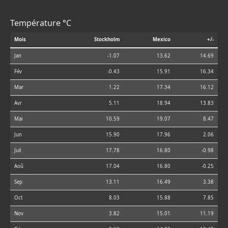
Température °C
Mois
Stockholm
Mexico
+/-
Jan
-1.07
13.62
14.69
Fév
-0.43
15.91
16.34
Mar
1.22
17.34
16.12
Avr
5.11
18.94
13.83
Mai
10.59
19.07
8.47
Jun
15.90
17.96
2.06
Juil
17.78
16.80
-0.98
Aoû
17.04
16.80
-0.25
Sep
13.11
16.49
3.38
Oct
8.03
15.88
7.85
Nov
3.82
15.01
11.19