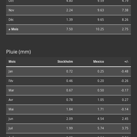
Oct
4.80
9.59
4.79
Nov
2.24
9.63
7.38
Déc
1.39
9.65
8.26
⌀ Mois
7.50
10.25
2.75
Pluie (mm)
Mois
Stockholm
Mexico
+/-
Jan
0.72
0.25
-0.48
Fév
0.46
0.20
-0.26
Mar
0.67
0.50
-0.17
Avr
0.78
1.05
0.27
Mai
1.84
1.71
-0.14
Jun
2.09
4.54
2.45
Juil
1.99
5.74
3.75