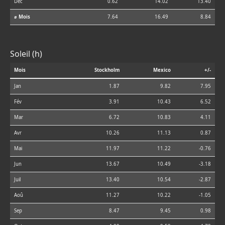
Déc
0.62
14.02
13.40
⌀ Mois
7.64
16.49
8.84
Soleil (h)
Mois
Stockholm
Mexico
+/-
Jan
1.87
9.82
7.95
Fév
3.91
10.43
6.52
Mar
6.72
10.83
4.11
Avr
10.26
11.13
0.87
Mai
11.97
11.22
-0.76
Jun
13.67
10.49
-3.18
Juil
13.40
10.54
-2.87
Aoû
11.27
10.22
-1.05
Sep
8.47
9.45
0.98