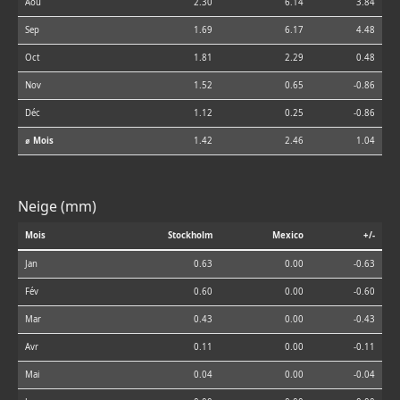
Aoû
2.30
6.14
3.84
Sep
1.69
6.17
4.48
Oct
1.81
2.29
0.48
Nov
1.52
0.65
-0.86
Déc
1.12
0.25
-0.86
⌀ Mois
1.42
2.46
1.04
Neige (mm)
Mois
Stockholm
Mexico
+/-
Jan
0.63
0.00
-0.63
Fév
0.60
0.00
-0.60
Mar
0.43
0.00
-0.43
Avr
0.11
0.00
-0.11
Mai
0.04
0.00
-0.04