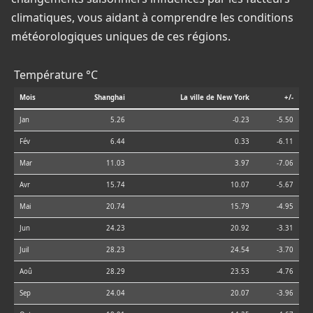
climatiques, vous aidant à comprendre les conditions
météorologiques uniques de ces régions.
Température °C
Mois
Shanghai
La ville de New York
+/-
Jan
5.26
-0.23
-5.50
Fév
6.44
0.33
-6.11
Mar
11.03
3.97
-7.06
Avr
15.74
10.07
-5.67
Mai
20.74
15.79
-4.95
Jun
24.23
20.92
-3.31
Juil
28.23
24.54
-3.70
Aoû
28.29
23.53
-4.76
Sep
24.04
20.07
-3.96