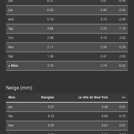
Jun
8.37
3.47
-4.90
Juil
6.82
4.40
-2.42
Aoû
5.10
3.10
-2.00
Sep
4.86
3.76
-1.10
Oct
2.08
4.10
2.02
Nov
2.11
2.50
0.39
Déc
1.38
3.41
2.03
⌀ Mois
3.76
3.14
-0.62
Neige (mm)
Mois
Shanghai
La ville de New York
+/-
Jan
0.07
0.48
0.41
Fév
0.10
0.85
0.75
Mar
0.00
0.61
0.61