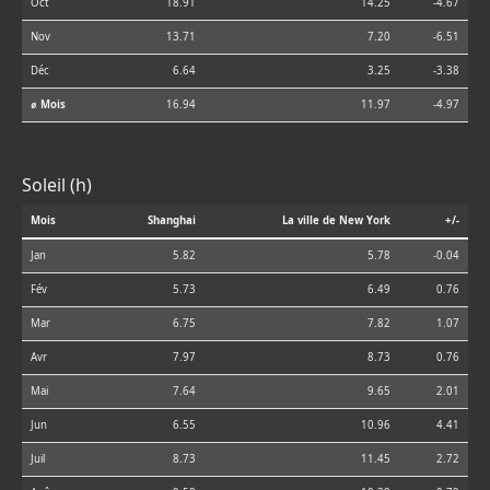
Oct
18.91
14.25
-4.67
Nov
13.71
7.20
-6.51
Déc
6.64
3.25
-3.38
⌀ Mois
16.94
11.97
-4.97
Soleil (h)
Mois
Shanghai
La ville de New York
+/-
Jan
5.82
5.78
-0.04
Fév
5.73
6.49
0.76
Mar
6.75
7.82
1.07
Avr
7.97
8.73
0.76
Mai
7.64
9.65
2.01
Jun
6.55
10.96
4.41
Juil
8.73
11.45
2.72