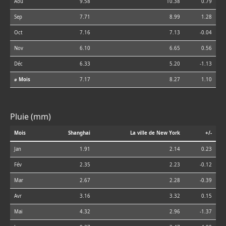
Aoû
9.58
10.38
0.79
Sep
7.71
8.99
1.28
Oct
7.16
7.13
-0.04
Nov
6.10
6.65
0.56
Déc
6.33
5.20
-1.13
⌀ Mois
7.17
8.27
1.10
Pluie (mm)
Mois
Shanghai
La ville de New York
+/-
Jan
1.91
2.14
0.23
Fév
2.35
2.23
-0.12
Mar
2.67
2.28
-0.39
Avr
3.16
3.32
0.15
Mai
4.32
2.96
-1.37