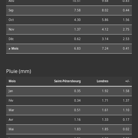
Aoû
10.51
9.68
-0.83
Sep
7.58
8.02
0.44
Oct
4.30
5.86
1.56
Nov
1.37
4.12
2.75
Déc
0.62
3.14
2.53
⌀ Mois
6.83
7.24
0.41
Pluie (mm)
Mois
Saint-Pétersbourg
Londres
+/-
Jan
0.35
1.92
1.58
Fév
0.34
1.71
1.37
Mar
0.51
1.61
1.10
Avr
1.16
1.33
0.17
Mai
1.83
1.85
0.02