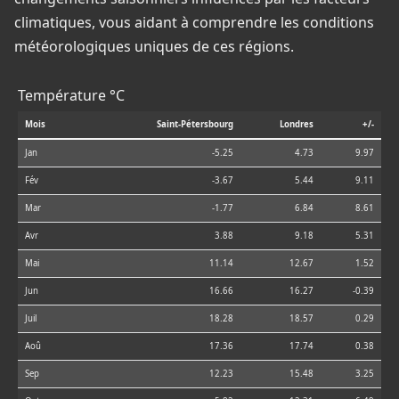
climatiques, vous aidant à comprendre les conditions
météorologiques uniques de ces régions.
Température °C
Mois
Saint-Pétersbourg
Londres
+/-
Jan
-5.25
4.73
9.97
Fév
-3.67
5.44
9.11
Mar
-1.77
6.84
8.61
Avr
3.88
9.18
5.31
Mai
11.14
12.67
1.52
Jun
16.66
16.27
-0.39
Juil
18.28
18.57
0.29
Aoû
17.36
17.74
0.38
Sep
12.23
15.48
3.25