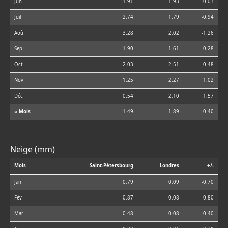
Jun
1.91
1.93
0.03
Juil
2.74
1.79
-0.94
Aoû
3.28
2.02
-1.26
Sep
1.90
1.61
-0.28
Oct
2.03
2.51
0.48
Nov
1.25
2.27
1.02
Déc
0.54
2.10
1.57
⌀ Mois
1.49
1.89
0.40
Neige (mm)
Mois
Saint-Pétersbourg
Londres
+/-
Jan
0.79
0.09
-0.70
Fév
0.87
0.08
-0.80
Mar
0.48
0.08
-0.40