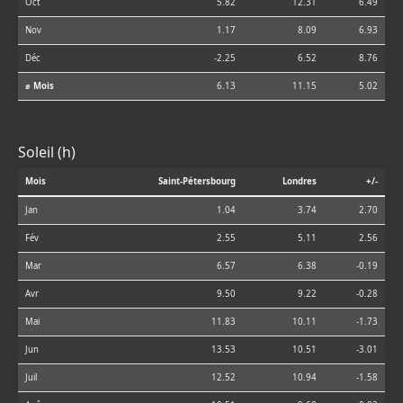
Oct
5.82
12.31
6.49
Nov
1.17
8.09
6.93
Déc
-2.25
6.52
8.76
⌀ Mois
6.13
11.15
5.02
Soleil (h)
Mois
Saint-Pétersbourg
Londres
+/-
Jan
1.04
3.74
2.70
Fév
2.55
5.11
2.56
Mar
6.57
6.38
-0.19
Avr
9.50
9.22
-0.28
Mai
11.83
10.11
-1.73
Jun
13.53
10.51
-3.01
Juil
12.52
10.94
-1.58