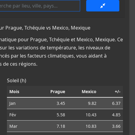
r Prague, Tchéquie vs Mexico, Mexique
matique pour Prague, Tchéquie et Mexico, Mexique. Ce
sur les variations de température, les niveaux de
ncés par les facteurs climatiques, vous aidant à
 de ces régions.
Soleil (h)
Mois
Prague
Mexico
+/-
Jan
3.45
9.82
6.37
Fév
5.58
10.43
4.85
Mar
7.18
10.83
3.66